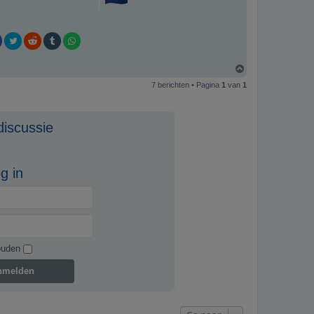
O
m
7 berichten • Pagina
1
van
1
h
o
o
g
discussie
g in
ouden
nmelden