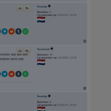
m
h
Ronaldp
o
o
Berichten:
4
Lid geworden op:
25/01/25, 20:32
g
O
m
h
Tecumseh
o
smonitor wat wel een
o
Berichten:
57
Lid geworden op:
15/10/22, 13:29
g
robeer eerst wat
O
m
h
Ronaldp
o
o
Berichten:
4
Lid geworden op:
25/01/25, 20:32
g