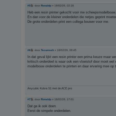
B
#5
door
Ronaldp
»
18/02/26, 02:18
e
r
Heb een resin printer gekocht voor me scheepsmodelbouw.
i
En dan voor de kleiner onderdelen die netjes geprint moete
c
h
De grote onderdelen print een collega bouwer voor me.
t
B
#6
door
Tecumseh
»
18/02/26, 08:45
e
r
In dat geval lijkt een resin printer een prima keuze maar w
i
kritisch onderdeel is waar ook een vloeistof door moet we
c
h
modelbouw onderdelen te printen en daar ervaring mee op 
t
Anycubic Kobra S1 met de ACE pro
B
#7
door
Ronaldp
»
18/02/26, 17:01
e
r
Dat ga ik ook doen.
i
Eerst de simpele onderdelen.
c
h