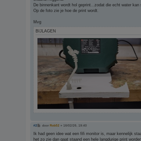
c
h
De binnenkant wordt hol geprint...zodat die echt water kan 
t
Op de foto zie je hoe de print wordt.
Mvg
BIJLAGEN
B
#2
door
Rob52
»
16/02/26, 19:40
e
r
Ik had geen idee wat een fifi monitor is, maar kennelijk sta
i
het zo zie dan gaat staand een hele langdurige print worden,
c