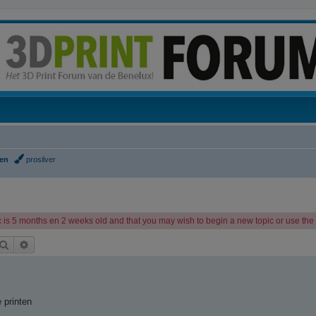
gen
prosilver
 is 5 months en 2 weeks old and that you may wish to begin a new topic or use the s
Zoek
Uitgebreid zoeken
e printen