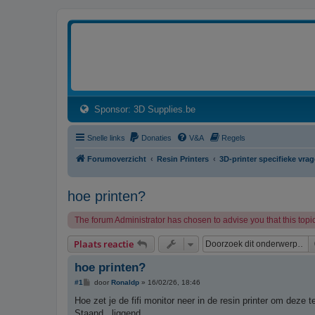
3dprintforum
Het 3D print forum van de Benelux na de sluiting van 3dprintforum.nl
(Opens a new tab)
Sponsor: 3D Supplies.be
Snelle links
Donaties
V&A
Regels
Forumoverzicht
Resin Printers
3D-printer specifieke vra
hoe printen?
The forum Administrator has chosen to advise you that this topic
Plaats reactie
hoe printen?
B
#1
door
Ronaldp
»
16/02/26, 18:46
e
r
Hoe zet je de fifi monitor neer in de resin printer om deze t
i
Staand...liggend.