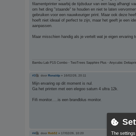
h
filamentprinter waarbij de tijdsduur van een laag afhangt va
t
om het ding "staande" te houden en niet te laten vervormen 
gebruiken voor een nauwkeuriger print. Maar ook deze heef
hoeft niet ideaal of perfect te zijn, maar het geeft je een 
aanpassen.
Maar misschien handig als je vertelt wat je eigen ervaring t
Bambu Lab P1S Combo - TwoTrees Sapphire Plus - Anycubic Deltapri
B
#3
door
Ronaldp
»
16/02/26, 20:11
e
r
Mijn ervaring op dit moment is nul.
i
Ga het printen met een elegoo saturn 4 ultra 12k.
c
h
t
Fifi monitor.....is een brandblus monitor.
Set
The settings
B
#4
door
Rob52
»
17/02/26, 10:20