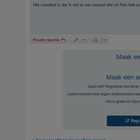
t
Het voordeel is dat ik wel al van iemand alle stl files heb o
Plaats reactie
Maak een
Maak een a
Geen lid? Registreer om lid t
Leden kunnen hun eigen onderwerpen sta
Het is gratis en duu
Regi