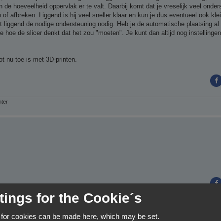
n de hoeveelheid oppervlak er te valt. Daarbij komt dat je vreselijk veel onde
of afbreken. Liggend is hij veel sneller klaar en kun je dus eventueel ook kl
t liggend de nodige ondersteuning nodig. Heb je de automatische plaatsing al
idee hoe de slicer denkt dat het zou "moeten". Je kunt dan altijd nog instelling
ot nu toe is met 3D-printen.
nter
tings for the Cookie´s
 for cookies can be made here, which may be set.