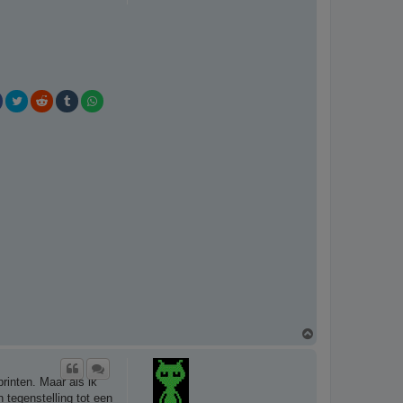
O
m
h
o
printen. Maar als ik
o
g
 tegenstelling tot een