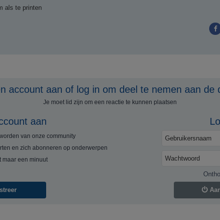
m als te printen
 account aan of log in om deel te nemen aan de 
Je moet lid zijn om een ​​reactie te kunnen plaatsen
ccount aan
Lo
e worden van onze community
rten en zich abonneren op onderwerpen
rt maar een minuut
Onth
streer
Aa