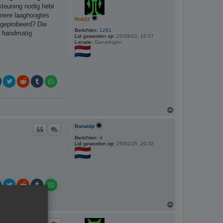
rsteuning nodig hebt
einere laaghoogtes
Rob52
 geprobeerd? Die
Berichten:
1281
en handmatig
Lid geworden op:
25/09/22, 16:57
Locatie:
Gendringen
O
m
h
Ronaldp
o
o
Berichten:
4
Lid geworden op:
25/01/25, 20:32
g
O
m
h