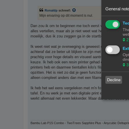
e
r
i
General note
Ronaldp
schreef:
c
h
Mijn ervaring op dit moment is nul.
t
Tec
Dan zou ik om te beginnen me toch eerst verdiepen in de m
The
alles vertellen, maar als je niet weet wat het betekent, waa
web
moeilijk, dus ik zou zeggen ga in de startblokken en begin.
2
Ik weet niet wat je overweging is geweest om een resin prin
Ext
achteraf dat ze beter uit blijken te zijn met een filamentprin
Opt
prachtig voor hoge details en visueel aantrekkelijke zaken.
dir
keuze. Ik heb ook een resin printer gehad en ik vond het prac
3
printers heb en daarmee tientallen kilo's filament er doorh
opzitten. Het is niet zo dat je geen functionele dingen met
alleen compleet anders dan met een filament printer.
Decline
Ik heb het wel eens vergeleken met m'n fotohobby uit het v
tafel. En nu werk je met een digitale print en een pc. Die na
werkt allemaal net even lekkerder. Maar dat is ook deels pe
Bambu Lab P1S Combo - TwoTrees Sapphire Plus - Anycubic Deltapri