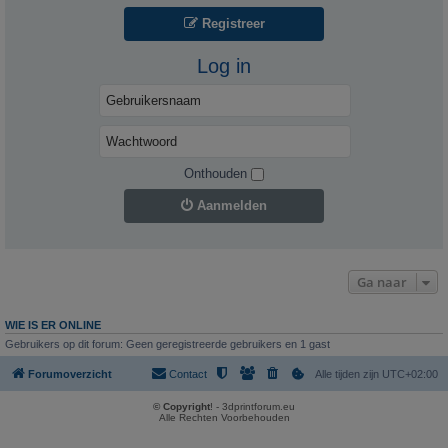
Registreer
Log in
Onthouden
Aanmelden
Ga naar
WIE IS ER ONLINE
Gebruikers op dit forum: Geen geregistreerde gebruikers en 1 gast
Forumoverzicht
Contact
Alle tijden zijn
UTC+02:00
© Copyright
! - 3dprintforum.eu
Alle Rechten Voorbehouden