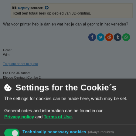
c
h
Deputy
schreef:
t
Ikzelf ben totaal leek op gebied van 3D-printing,
Wat voor printer heb je dan en wat het je dan al geprint in het verleden?
Groet,
Wim
To quote or not to quote
Pro Deo 3D fanaat
Elegoo Centauri Combo 2
Big Red - meester
Settings for the Cookie´s
Weistek WT150 - meester
SketchUp Pro
AutoCad (LT)
The settings for cookies can be made here, which may be set.
3DWim op thingiverse
General notes and information can be found in our
Deputy
Privacy policy
and
Terms of Use
.
B
#12
03/03/26, 08:15
Technically necessary cookies
(always required)
e
r