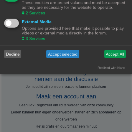
volledig nieuw op dot vlak. Een vriend heeft wel een 3D-printer en ik kan
These cookies are preset values and must be accepted
i
bij hem terecht voor het printen. Daarmee hopend om het bestand ergens
as they are necessary for the website to operate.
c
h
te kunnen vinden
2
Services
t
External Media
Options are provided here that make it possible to play
videos or external media directly in the forum.
3
Services
Plaats reactie
1
2
Decline
Accept selected
Accept All
Vorige
11 berichten
Realized with Klaro!
Maak een account aan of log in om deel te
nemen aan de discussie
Je moet lid zijn om een ​​reactie te kunnen plaatsen
Maak een account aan
Geen lid? Registreer om lid te worden van onze community
Leden kunnen hun eigen onderwerpen starten en zich abonneren op
onderwerpen
Het is gratis en duurt maar een minuut