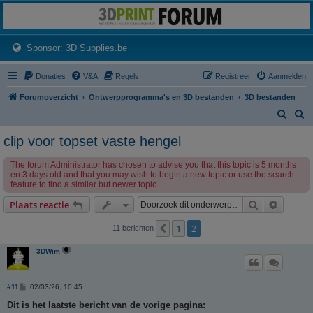
3dprintforum
Het 3D print forum van de Benelux na de sluiting van 3dprintforum.nl
(Opens a new tab)
Sponsor: 3D Supplies.be
Donaties
V&A
Regels
Registreer
Aanmelden
Forumoverzicht
Ontwerpprogramma's en 3D bestanden
3D bestanden
Z
Z
o
o
clip voor topset vaste hengel
e
e
The forum Administrator has chosen to advise you that this topic is 5 months
k
k
en 3 days old and that you may wish to begin a new topic or use the search
feature to find a similar but newer topic.
Zoek
Uitgebr
Plaats reactie
1
2
Vorige
11 berichten
3DWim
B
#11
02/03/26, 10:45
e
r
Dit is het laatste bericht van de vorige pagina:
i