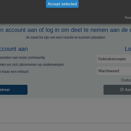
Accept selected
Real
 account aan of log in om deel te nemen aan de 
Je moet lid zijn om een ​​reactie te kunnen plaatsen
ccount aan
Lo
e worden van onze community
rten en zich abonneren op onderwerpen
rt maar een minuut
Onth
streer
Aa