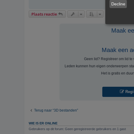
Decline
Plaats reactie
Maak een
Maak een a
Geen lid? Registreer om lid t
Leden kunnen hun eigen onderwerpen sta
Het is gratis en duu
Regi
Terug naar “3D bestanden”
WIE IS ER ONLINE
Gebruikers op dit forum: Geen geregistreerde gebruikers en 1 gast