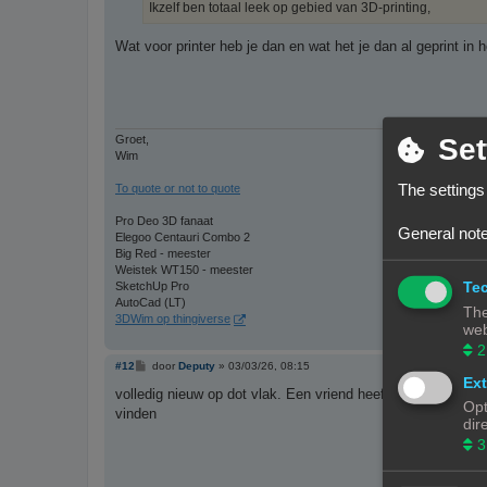
Ikzelf ben totaal leek op gebied van 3D-printing,
Wat voor printer heb je dan en wat het je dan al geprint in 
Set
Groet,
Wim
The settings
To quote or not to quote
Pro Deo 3D fanaat
General note
Elegoo Centauri Combo 2
Big Red - meester
Weistek WT150 - meester
Tec
SketchUp Pro
AutoCad (LT)
The
3DWim op thingiverse
web
2
B
#12
door
Deputy
»
03/03/26, 08:15
e
Ext
r
volledig nieuw op dot vlak. Een vriend heeft wel een 3D-pr
Opt
i
vinden
c
dir
h
3
t