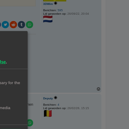
3DWim
Berichten:
595
Lid geworden op:
26/09/22, 20:04
Use
.
ary for the
O
m
h
Deputy
o
and ergens te kunnen
o
Berichten:
4
 media
Lid geworden op:
26/02/26, 15:15
g