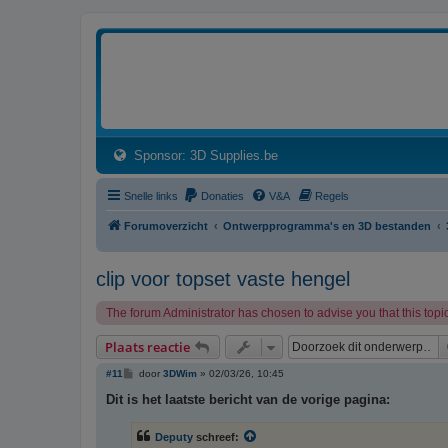
3dprintforum
Het 3D print forum van de Benelux na de sluiting van 3dprintforum.nl
(Opens a new tab)
Sponsor: 3D Supplies.be
Snelle links
Donaties
V&A
Regels
Forumoverzicht
Ontwerpprogramma's en 3D bestanden
clip voor topset vaste hengel
The forum Administrator has chosen to advise you that this topic
Plaats reactie
B
#11
door
3DWim
»
02/03/26, 10:45
e
r
Dit is het laatste bericht van de vorige pagina:
i
c
h
Deputy
schreef:
t