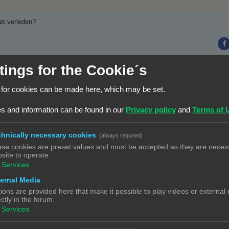
het verleden?
tings for the Cookie´s
 for cookies can be made here, which may be set.
s and information can be found in our
Privacy policy
and
Terms of 
hnically necessary cookies
(always required)
se cookies are preset values and must be accepted as they are necess
site to operate.
Services
ernal Media
inter en ik kan bij hem terecht voor het printen. Daarmee hopend om het best
ions are provided here that make it possible to play videos or external
ectly in the forum.
Services