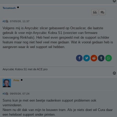
Tecumseh
B
#2
07/05/26, 11:37
e
r
Volgens mij is Anycubic slicer gebaseerd op Orcaslicer, die laatste
i
gebruik ik voor mijn Anycubic Kobra S1 (voorzien van firmware
c
h
toevoeging Rinkhals). Heb heel even gespeeld met de support schilder
t
feature maar nog niet heel veel mee gedaan. Wat ik vooral gedaan heb is
aangeven waar ik wel support wil hebben.
Anycubic Kobra S1 met de ACE pro
Frits
B
#3
09/05/26, 07:24
e
r
Soms kun je met een beetje nadenken support problemen ook
i
verminderen.
c
h
Neem nu dit dak van mijn te bouwen tram. Als je niets doet wil Cura daar
t
een heleboel support onder printen.