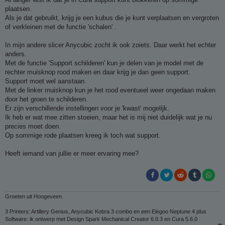
i
plaatsen.
c
h
Als je dat gebruikt, krijg je een kubus die je kunt verplaatsen en vergroten
t
of verkleinen met de functie 'schalen' .
In mijn andere slicer Anycubic zocht ik ook zoiets. Daar werkt het echter
anders.
Met de functie 'Support schilderen' kun je delen van je model met de
rechter muisknop rood maken en daar krijg je dan geen support.
Support moet wel aanstaan.
Met de linker muisknop kun je het rood eventueel weer ongedaan maken
door het groen te schilderen.
Er zijn verschillende instellingen voor je 'kwast' mogelijk.
Ik heb er wat mee zitten stoeien, maar het is mij niet duidelijk wat je nu
precies moet doen.
Op sommige rode plaatsen kreeg ik toch wat support.
Heeft iemand van jullie er meer ervaring mee?
Groeten uit Hoogeveen.
3 Printers: Artillery Genius, Anycubic Kobra 3 combo en een Elegoo Neptune 4 plus
Software: ik ontwerp met Design Spark Mechanical Creator 6.0.3 en Cura 5.6.0