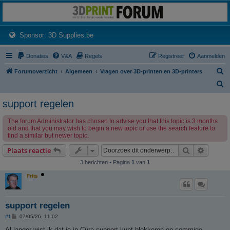
3dprintforum
Het 3D print forum van de Benelux na de sluiting van 3dprintforum.nl
(Opens a new tab)
Sponsor: 3D Supplies.be
Donaties
V&A
Regels
Registreer
Aanmelden
Z
Forumoverzicht
Algemeen
Vragen over 3D-printen en 3D-printers
o
Z
e
o
support regelen
k
e
The forum Administrator has chosen to advise you that this topic is 3 months
k
old and that you may wish to begin a new topic or use the search feature to
find a similar but newer topic.
Zoek
Uitgebr
Plaats reactie
3 berichten • Pagina
1
van
1
Frits
support regelen
B
#1
07/05/26, 11:02
e
r
Al langer wist ik dat je in Cura support kunt blokkeren op sommige