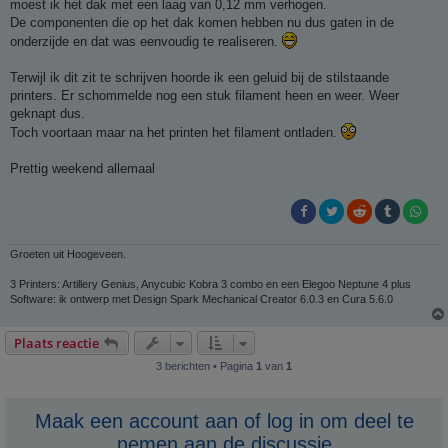
moest ik het dak met een laag van 0,12 mm verhogen.
De componenten die op het dak komen hebben nu dus gaten in de
onderzijde en dat was eenvoudig te realiseren.
Terwijl ik dit zit te schrijven hoorde ik een geluid bij de stilstaande
printers. Er schommelde nog een stuk filament heen en weer. Weer
geknapt dus.
Toch voortaan maar na het printen het filament ontladen.
Prettig weekend allemaal
Groeten uit Hoogeveen.
3 Printers: Artillery Genius, Anycubic Kobra 3 combo en een Elegoo Neptune 4 plus
Software: ik ontwerp met Design Spark Mechanical Creator 6.0.3 en Cura 5.6.0
Plaats reactie
3 berichten • Pagina
1
van
1
Maak een account aan of log in om deel te
nemen aan de discussie