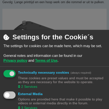
Gevolg: Lange printtijd en een hoop werk om die rommel er uit te pulken.
Settings for the Cookie´s
The settings for cookies can be made here, which may be set.
General notes and information can be found in our
Privacy policy
and
Terms of Use
.
Kan dat niet beter?
Technically necessary cookies
(always required)
In eerste instantie heb ik geprobeerd het support te reduceren door het te
These cookies are preset values and must be accepted
blokkeren op de plaatsen waar het niet nodig was.
as they are necessary for the website to operate.
Die kleine zijramen hebben geen support nodig, dat overbrugd de printer
2
Services
gemakkelijk
Dat scheelde al wel. Helemaal zonder support ging niet omdat er in het
External Media
dak waar nu de pennen zitten, toen nog gaten zaten.
Options are provided here that make it possible to play
Als de printer een laag begint doet hij dat door eerst de omtrek en die
videos or external media directly in the forum.
gaten te tekenen en daarna het vlak te vullen.
3
Services
Dat wil de hij ook bij het dichttrekken van het dak. Maar die gaten