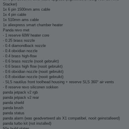
Stacker)
1x 6 pin 1500mm ams cable
1x 4 pin cable
1x 510mm ams cable
1x aliexpress smart chamber heater
Panda revo met
- 1 reserve 60W heater core
- 0.25 brass nozzle
- 0.4 diamondback nozzle
- 0.4 obxidian nozzle
- 0.4 brass high-flow
- 0.6 brass nozzle (nooit gebruikt)
- 0.6 brass high flow (nooit gebruikt)
- 0.6 obxidian nozzle (nooit gebruikt)
- 0.8 obxidian nozzle (nooit gebruikt)
- SLS nautilus front toolhead housing + reserve SLS 360° air vents
- 8 reserve revo siliconen sokken
panda jetpack v2 rgb
panda jetpack v2 rear
panda shield
panda brush
panda status
panda alarm (was geadverteerd als X1 compatibel, nooit geinstalleerd)
panda turbo kit (not installed)
50+ build plates