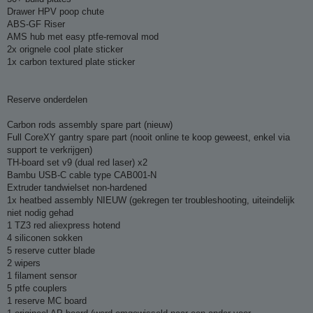
Drawer HPV poop chute
ABS-GF Riser
AMS hub met easy ptfe-removal mod
2x orignele cool plate sticker
1x carbon textured plate sticker
Reserve onderdelen
Carbon rods assembly spare part (nieuw)
Full CoreXY gantry spare part (nooit online te koop geweest, enkel via
support te verkrijgen)
TH-board set v9 (dual red laser) x2
Bambu USB-C cable type CAB001-N
Extruder tandwielset non-hardened
1x heatbed assembly NIEUW (gekregen ter troubleshooting, uiteindelijk
niet nodig gehad
1 TZ3 red aliexpress hotend
4 siliconen sokken
5 reserve cutter blade
2 wipers
1 filament sensor
5 ptfe couplers
1 reserve MC board