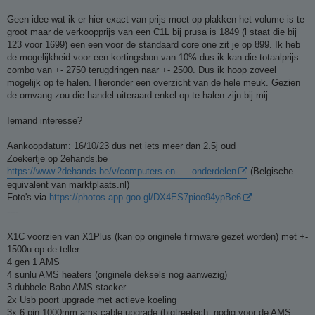
Geen idee wat ik er hier exact van prijs moet op plakken het volume is te
groot maar de verkoopprijs van een C1L bij prusa is 1849 (l staat die bij
123 voor 1699) een een voor de standaard core one zit je op 899. Ik heb
de mogelijkheid voor een kortingsbon van 10% dus ik kan die totaalprijs
combo van +- 2750 terugdringen naar +- 2500. Dus ik hoop zoveel
mogelijk op te halen. Hieronder een overzicht van de hele meuk. Gezien
de omvang zou die handel uiteraard enkel op te halen zijn bij mij.
Iemand interesse?
Aankoopdatum: 16/10/23 dus net iets meer dan 2.5j oud
Zoekertje op 2ehands.be
https://www.2dehands.be/v/computers-en- ... onderdelen
(Belgische
equivalent van marktplaats.nl)
Foto's via
https://photos.app.goo.gl/DX4ES7pioo94ypBe6
----
X1C voorzien van X1Plus (kan op originele firmware gezet worden) met +-
1500u op de teller
4 gen 1 AMS
4 sunlu AMS heaters (originele deksels nog aanwezig)
3 dubbele Babo AMS stacker
2x Usb poort upgrade met actieve koeling
3x 6 pin 1000mm ams cable upgrade (bigtreetech, nodig voor de AMS