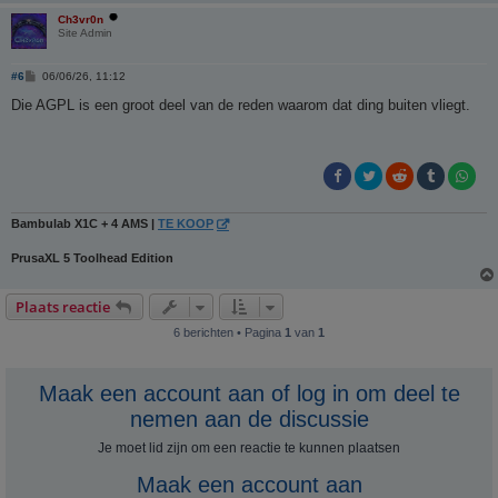
Ch3vr0n
Site Admin
B
#6
06/06/26, 11:12
e
r
Die AGPL is een groot deel van de reden waarom dat ding buiten vliegt.
i
c
h
t
Bambulab X1C + 4 AMS |
TE KOOP
PrusaXL 5 Toolhead Edition
Plaats reactie
6 berichten • Pagina
1
van
1
Maak een account aan of log in om deel te
nemen aan de discussie
Je moet lid zijn om een ​​reactie te kunnen plaatsen
Maak een account aan