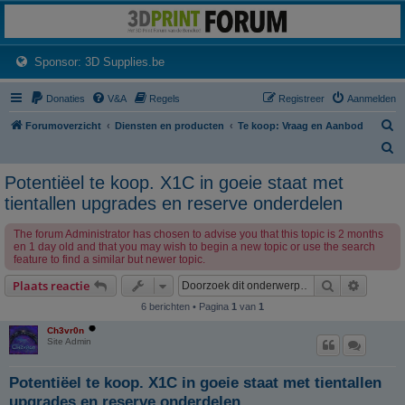
3dprintforum
Het 3D print forum van de Benelux na de sluiting van 3dprintforum.nl
(Opens a new tab)
Sponsor: 3D Supplies.be
Donaties
V&A
Regels
Registreer
Aanmelden
Z
Forumoverzicht
Diensten en producten
Te koop: Vraag en Aanbod
o
Z
e
o
Potentiëel te koop. X1C in goeie staat met
k
e
tientallen upgrades en reserve onderdelen
k
The forum Administrator has chosen to advise you that this topic is 2 months
en 1 day old and that you may wish to begin a new topic or use the search
feature to find a similar but newer topic.
Zoek
Uitgebr
Plaats reactie
6 berichten • Pagina
1
van
1
Ch3vr0n
Site Admin
Potentiëel te koop. X1C in goeie staat met tientallen
upgrades en reserve onderdelen