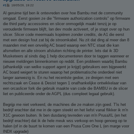
B
#1
18/05/26, 19:22
e
r
Al geruime tijd ben ik ontevreden over hoe Bambu met de community
i
omgaat. Eerst gooien ze die "firmware authorization controls" op firmware
c
h
die third party accessoires en slicer onmogelijk maakt tenzij je op
t
verouderde firmware blijft, lan dev mode activeert, of je stapt over op hun
slicer. Slicer code meermaals kopiëren zonder credits, de A1 die eerst
met een design fout zat bij de stroomkabel. Nu zit dat ding al meer dan 8
maanden met een onveilig AC board waarop een NTC staat die kan
afsmelten en alle stroom afsluiten richting de printer. Iets dat ik 3D
Musketeers al sinds dag 1 help documenteren door te taggen wanneer er
nieuwe meldingen binnenkomen op reddit. Een probleem waarbij Bambu
(afhankelijk van welke support agent je krijgt) gebruikers een bijgewerkt
AC board weigert te sturen waarop het problematische onderdeel niet
langer aanwezig is. En nu het recentste gedoe, ze dreigen met een
rechtszaak en Cease & Desist tegen 1 onafhankelijke ontwikkelaar van
een orcaslicer fork die gebruik maakte van code die BAMBU in de slicer
liet en publiceerde onder de AGPL (dus compleet legaal gebruik).
Begrijp me niet verkeerd, de machines die ze maken zijn goed. T'is het
bedrijf erachter dat me in de ogen steekt en het liefst vanal flikker ik m'n
X1C gewoon buiten. Ik ben dusdanig tevreden van m'n PrusaXL (en het
bedrijf erachter) dat ik de hele meuk wss verkoop en hoop genoeg op te
halen (of in de buurt te komen van een Prusa Core One L (en marge voor
INDX upgrade)