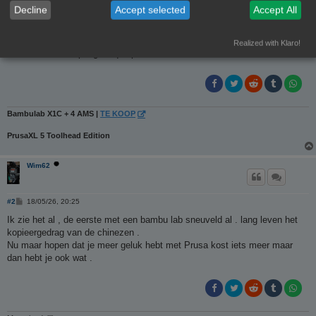
4x ams buffer (waarvan 1 die bij de printer kwam, en 3 bij de 3 andere
Decline
Accept selected
Accept All
AMS die nieuwstaat zijn) niet nodig bij gebruik ams hub
pakweg een dozijn tubes wit smeervet
Realized with Klaro!
Ik ben die firma spuugzat qua printers
Bambulab X1C + 4 AMS |
TE KOOP
PrusaXL 5 Toolhead Edition
Wim62
B
#2
18/05/26, 20:25
e
r
Ik zie het al , de eerste met een bambu lab sneuveld al . lang leven het
i
kopieergedrag van de chinezen .
c
h
Nu maar hopen dat je meer geluk hebt met Prusa kost iets meer maar
t
dan hebt je ook wat .