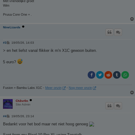
Met vriendelijke groet
Wim
Prusa Core One + .
NineLizards
B
#3
19/05/26, 14:03
e
r
> en het liefst vanal flikker ik m'n X1C gewoon buiten.
i
c
h
5 euro?
t
Fusion + Bambu Labs X1C -
Meer onzin
-
Nog meer onzin
Ch3vr0n
Site Admin
B
#4
19/05/26, 23:14
e
r
Bedankt voor het bod maar net niet hoog genoeg
i
c
h
Sent from my Pixel 10 Pro XL using Tapatalk