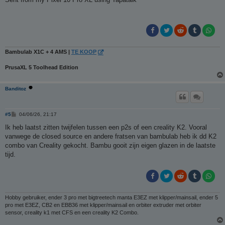
t
Bambulab X1C + 4 AMS |
TE KOOP
PrusaXL 5 Toolhead Edition
Banditoz
B
#5
04/06/26, 21:17
e
r
Ik heb laatst zitten twijfelen tussen een p2s of een creality K2. Vooral
i
vanwege de closed source en andere fratsen van bambulab heb ik dd K2
c
h
combo van Creality gekocht. Bambu gooit zijn eigen glazen in de laatste
t
tijd.
Hobby gebruiker, ender 3 pro met bigtreetech manta E3EZ met klipper/mainsail, ender 5
pro met E3EZ, CB2 en EBB36 met klipper/mainsail en orbiter extruder met orbiter
sensor, creality k1 met CFS en een creality K2 Combo.