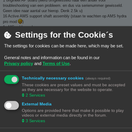
1 origineel AP board (werd omgewisseld naar een ander voor
troubleshooting van een probleem. en dus via serienummer gewisseld.
Geen idee naar aantal uur hierop. Denk 2.5k u)
16 Active AMS support shaft assembly (staan te wachten op AMS hydra
pro mod
)
1x MC cable pack
2x logo led cable
Settings for the Cookie´s
1x heatbed signal cable
1x origineel stainless steel 0.2
The settings for cookies can be made here, which may be set.
1x origineel hardened steel 0.4
1x origineel hardened steel 0.6
General notes and information can be found in our
1x origineel hardened steel 0.8
Privacy policy
and
Terms of Use
.
3x cooling fan voor for hotend
reserve schroeven kit
2x full hardened steel extruder unit (nieuw)
Technically necessary cookies
(always required)
1x printer cable pack 4-in-1 waarvan 1 of 2 kabel printer gebruikt tijdens
These cookies are preset values and must be accepted
troubleshooting
as they are necessary for the website to operate.
1x XY belt
2
Services
1x Z belt
1x wifi antenne
External Media
1x Extruder th board v9
Options are provided here that make it possible to play
1x micro lidar cover unit
videos or external media directly in the forum.
1x extruder filament sensor
3
Services
1x bambu smeerolie origineel
3x bambu reserve extruder motor