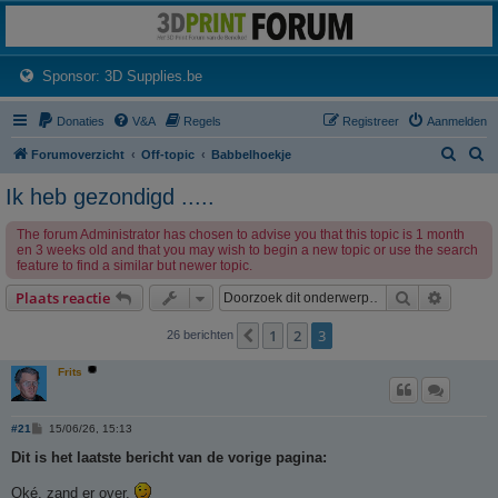
3dprintforum
Het 3D print forum van de Benelux na de sluiting van 3dprintforum.nl
(Opens a new tab)
Sponsor: 3D Supplies.be
Donaties
V&A
Regels
Registreer
Aanmelden
Z
Z
Forumoverzicht
Off-topic
Babbelhoekje
o
o
Ik heb gezondigd .....
e
e
The forum Administrator has chosen to advise you that this topic is 1 month
k
k
en 3 weeks old and that you may wish to begin a new topic or use the search
feature to find a similar but newer topic.
Zoek
Uitgebr
Plaats reactie
1
2
3
Vorige
26 berichten
Frits
B
#21
15/06/26, 15:13
e
r
Dit is het laatste bericht van de vorige pagina:
i
c
Oké, zand er over.
h