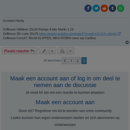
t
Groeten Hardy
Zelfbouw Ultifaker 20x20 Ramps 8 bits Marlin 1.19
Zelfbouw 3D-cube 25x25
https://www.youtube.com/watch?v=udCxjZcOA-c&t=8s
Zelfbouw CoreXY 30x30 KLIPPER, MKS-ROBIN-nano via CanBus
Plaats reactie
1
2
3
Vorige
26 berichten
Maak een account aan of log in om deel te
nemen aan de discussie
Je moet lid zijn om een ​​reactie te kunnen plaatsen
Maak een account aan
Geen lid? Registreer om lid te worden van onze community
Leden kunnen hun eigen onderwerpen starten en zich abonneren op
onderwerpen