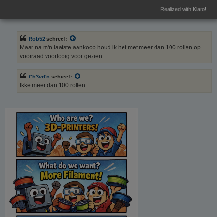
Realized with Klaro!
B
#26
16/06/26, 09:09
e
r
i
Rob52
schreef:
c
h
Maar na m'n laatste aankoop houd ik het met meer dan 100 rollen op
t
voorraad voorlopig voor gezien.
Ch3vr0n
schreef:
Ikke meer dan 100 rollen