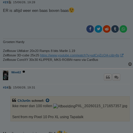
B
#23
15/06/26, 19:28
e
r
ER is altijd weer een baas boven baas
i
c
h
t
Groeten Hardy
Zelfbouw Ultifaker 20x20 Ramps 8 bits Marlin 1.19
Zelfbouw 3D-cube 25x25
https://www.youtube.com/watch?v=udCxjZcOA-c&t=8s
Zelfbouw CoreXY 30x30 KLIPPER, MKS-ROBIN-nano via CanBus
Wim62
B
#24
15/06/26, 19:31
e
r
i
Ch3vr0n
schreef:
c
h
Ikke meer dan 100 rollen
PXL_20260115_171657357.jpg
t
Sent from my Pixel 10 Pro XL using Tapatalk