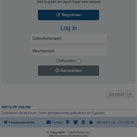
Het is gratis en duurt maar een minuut
Registreer
Log in
Onthouden
Aanmelden
Ga naar
WIE IS ER ONLINE
Gebruikers op dit forum: Geen geregistreerde gebruikers en 0 gasten
Forumoverzicht
Contact
Alle tijden zijn
UTC+02:00
© Copyright
! - 3dprintforum.eu
Alle Rechten Voorbehouden