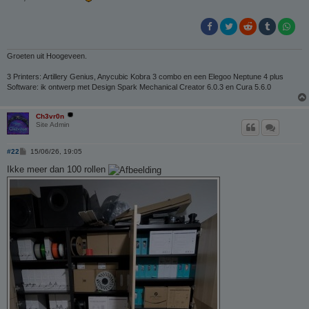
t
Groeten uit Hoogeveen.
3 Printers: Artillery Genius, Anycubic Kobra 3 combo en een Elegoo Neptune 4 plus
Software: ik ontwerp met Design Spark Mechanical Creator 6.0.3 en Cura 5.6.0
Ch3vr0n
Site Admin
B
#22
15/06/26, 19:05
e
r
Ikke meer dan 100 rollen
i
c
h
t