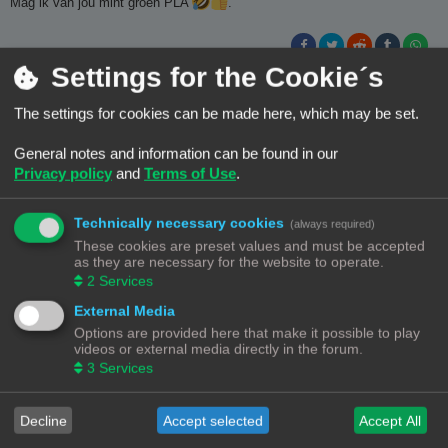
Mag ik van jou mint groen PLA
.
Settings for the Cookie´s
Met vriendelijke groet
Wim
The settings for cookies can be made here, which may be set.
Prusa Core One + .
General notes and information can be found in our
Privacy policy
and
Terms of Use
.
Ch3vr0n
Site Admin
Technically necessary cookies
(always required)
B
#25
15/06/26, 20:32
e
These cookies are preset values and must be accepted
r
2 stuks beschikbaar :p
as they are necessary for the website to operate.
i
c
2
Services
h
t
External Media
Options are provided here that make it possible to play
videos or external media directly in the forum.
Bambulab X1C + 4 AMS |
TE KOOP
3
Services
PrusaXL 5 Toolhead Edition
Decline
Accept selected
Accept All
Rob52