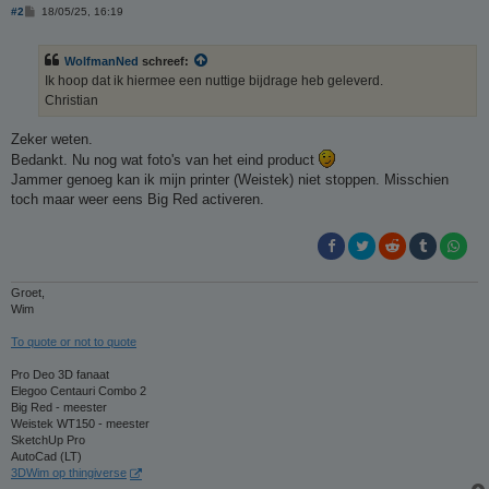
B
#2
18/05/25, 16:19
e
r
i
WolfmanNed
schreef:
c
h
Ik hoop dat ik hiermee een nuttige bijdrage heb geleverd.
t
Christian
Zeker weten.
Bedankt. Nu nog wat foto's van het eind product
Jammer genoeg kan ik mijn printer (Weistek) niet stoppen. Misschien
toch maar weer eens Big Red activeren.
Groet,
Wim
To quote or not to quote
Pro Deo 3D fanaat
Elegoo Centauri Combo 2
Big Red - meester
Weistek WT150 - meester
SketchUp Pro
AutoCad (LT)
3DWim op thingiverse