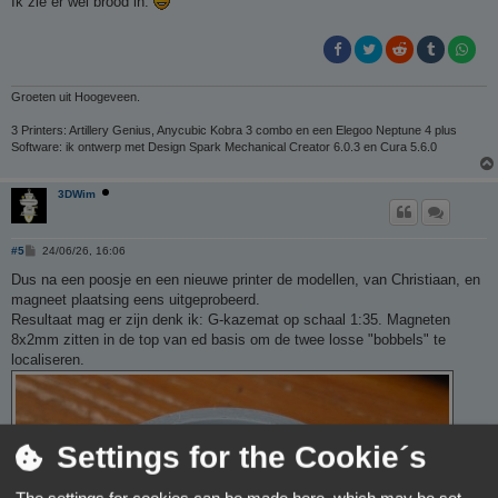
Ik zie er wel brood in.
Groeten uit Hoogeveen.
3 Printers: Artillery Genius, Anycubic Kobra 3 combo en een Elegoo Neptune 4 plus
Software: ik ontwerp met Design Spark Mechanical Creator 6.0.3 en Cura 5.6.0
3DWim
B
#5
24/06/26, 16:06
e
r
Dus na een poosje en een nieuwe printer de modellen, van Christiaan, en
i
magneet plaatsing eens uitgeprobeerd.
c
h
Resultaat mag er zijn denk ik: G-kazemat op schaal 1:35. Magneten
t
8x2mm zitten in de top van ed basis om de twee losse "bobbels" te
localiseren.
Settings for the Cookie´s
The settings for cookies can be made here, which may be set.