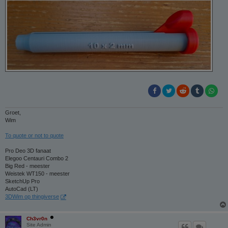
Groet,
Wim
To quote or not to quote
Pro Deo 3D fanaat
Elegoo Centauri Combo 2
Big Red - meester
Weistek WT150 - meester
SketchUp Pro
AutoCad (LT)
3DWim op thingiverse
Ch3vr0n
Site Admin