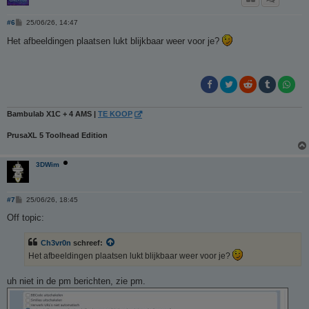
B
#6
25/06/26, 14:47
e
r
Het afbeeldingen plaatsen lukt blijkbaar weer voor je?
i
c
h
t
Bambulab X1C + 4 AMS |
TE KOOP
PrusaXL 5 Toolhead Edition
3DWim
B
#7
25/06/26, 18:45
e
r
Off topic:
i
c
h
Ch3vr0n
schreef:
t
Het afbeeldingen plaatsen lukt blijkbaar weer voor je?
uh niet in de pm berichten, zie pm.