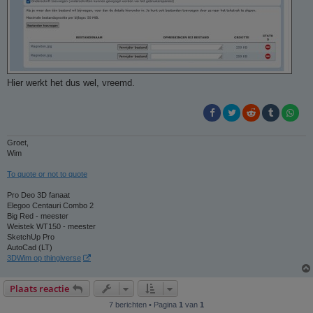
Hier werkt het dus wel, vreemd.
Groet,
Wim
To quote or not to quote
Pro Deo 3D fanaat
Elegoo Centauri Combo 2
Big Red - meester
Weistek WT150 - meester
SketchUp Pro
AutoCad (LT)
3DWim op thingiverse
Plaats reactie
7 berichten • Pagina
1
van
1