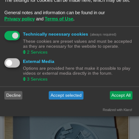
General notes and information can be found in our
Privacy policy
and
Terms of Use
.
Technically necessary cookies
(always required)
These cookies are preset values and must be accepted
as they are necessary for the website to operate.
2
Services
External Media
Options are provided here that make it possible to play
videos or external media directly in the forum.
3
Services
G-kazemat op schaal 1:35 - koepel
Decline
Accept selected
Accept All
Realized with Klaro!