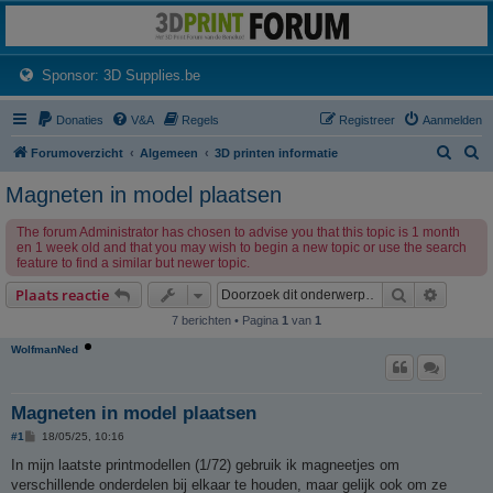
3dprintforum
Het 3D print forum van de Benelux na de sluiting van 3dprintforum.nl
(Opens a new tab)
Sponsor: 3D Supplies.be
Donaties
V&A
Regels
Registreer
Aanmelden
Z
Z
Forumoverzicht
Algemeen
3D printen informatie
o
o
Magneten in model plaatsen
e
e
The forum Administrator has chosen to advise you that this topic is 1 month
k
k
en 1 week old and that you may wish to begin a new topic or use the search
feature to find a similar but newer topic.
Zoek
Uitgebr
Plaats reactie
7 berichten • Pagina
1
van
1
WolfmanNed
Magneten in model plaatsen
B
#1
18/05/25, 10:16
e
r
In mijn laatste printmodellen (1/72) gebruik ik magneetjes om
i
verschillende onderdelen bij elkaar te houden, maar gelijk ook om ze
c