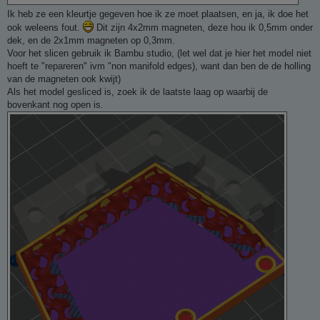
Ik heb ze een kleurtje gegeven hoe ik ze moet plaatsen, en ja, ik doe het
ook weleens fout.
Dit zijn 4x2mm magneten, deze hou ik 0,5mm onder
dek, en de 2x1mm magneten op 0,3mm.
Voor het slicen gebruik ik Bambu studio, (let wel dat je hier het model niet
hoeft te "repareren" ivm "non manifold edges), want dan ben de de holling
van de magneten ook kwijt)
Als het model gesliced is, zoek ik de laatste laag op waarbij de
bovenkant nog open is.