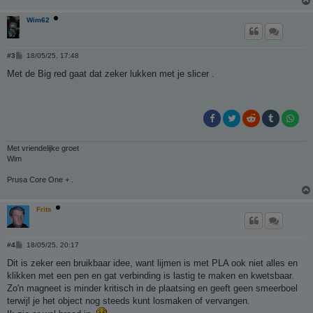
Wim62
B
#3
18/05/25, 17:48
e
r
Met de Big red gaat dat zeker lukken met je slicer .
i
c
h
t
Met vriendelijke groet
Wim
Prusa Core One + .
Frits
B
#4
18/05/25, 20:17
e
r
Dit is zeker een bruikbaar idee, want lijmen is met PLA ook niet alles en
i
klikken met een pen en gat verbinding is lastig te maken en kwetsbaar.
c
h
Zo'n magneet is minder kritisch in de plaatsing en geeft geen smeerboel
t
terwijl je het object nog steeds kunt losmaken of vervangen.