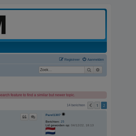
Registreer
Aanmelden
Zoek
Uitgebreid zoeken
arch feature to find a similar but newer topic.
1
2
Vorige
14 berichten
Parel1307
Berichten:
25
Lid geworden op:
04/12/22, 18:13