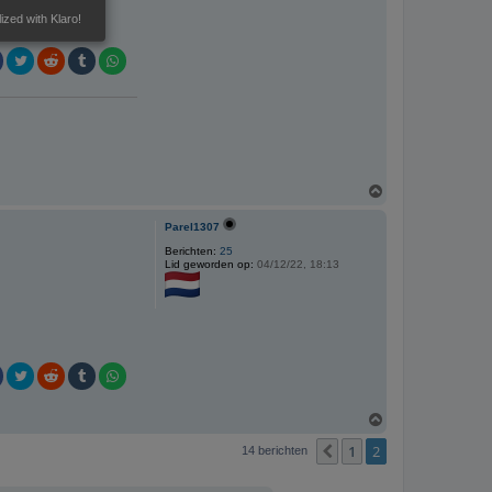
ized with Klaro!
O
m
h
Parel1307
o
o
Berichten:
25
Lid geworden op:
04/12/22, 18:13
g
O
m
1
2
h
Vorige
14 berichten
o
o