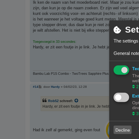
r
Ik ken de naam van het moederboard niet. Maar je zou kun
i
zijn, dan kun je op die naam zoeken. Er zijn wel veel algeme
c
h
kunt ook voorzichtig voor- en achteruit (rechts- of linksom
t
is het wanneer je het voltage goed kunt meten. Meestal is 
type stepper driver, dus daar kun je niet zoveel mee. Of je
Set
je wilt afstellen. Het is niet bij elke stepper driver zo dat
The settings
Toegevoegd in 33 secondes:
Hardy, er zit een foutje in je link. Je hebt je eigen D-driv
General note
Tec
Bambu Lab P1S Combo - TwoTrees Sapphire Plus - Anycubic Deltapri
The
web
2
B
#14
door
Hardy
»
04/02/23, 12:28
e
r
Ext
i
Rob52
schreef:
c
Opt
h
Hardy, er zit een foutje in je link. Je hebt je eigen D-dr
dir
t
3
Decline
Had ik zelf al gemerkt, ging even fout