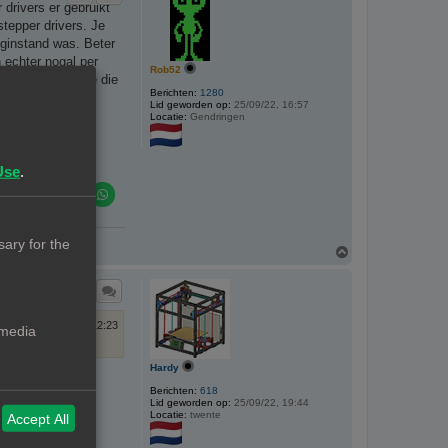
drivers er gebruikt
o
g
stepper drivers. Je
eginstand was. Beter
 echter nogal per
Rob52
 is van de degene die
Berichten:
1280
r.
Lid geworden op:
25/09/22, 16:57
Locatie:
Gendringen
Use
.
ary for the
O
m
h
o
o
g
04/02/23, 12:23
 media
Hardy
Berichten:
618
Lid geworden op:
25/09/22, 19:44
Locatie:
twente
Accept All