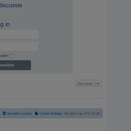
g
discussie
g in
ouden
nmelden
Ga naar
Verwijder cookies
Cookie-Settings
Alle tijden zijn
UTC+02:00