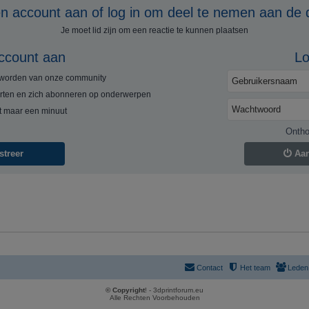
 account aan of log in om deel te nemen aan de 
Je moet lid zijn om een ​​reactie te kunnen plaatsen
ccount aan
Lo
e worden van onze community
rten en zich abonneren op onderwerpen
rt maar een minuut
Onth
streer
Aa
Contact
Het team
Leden
© Copyright
! - 3dprintforum.eu
Alle Rechten Voorbehouden