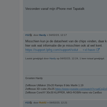
Verzonden vanaf mijn iPhone met Tapatalk
B
#12
door
Hardy
»
04/02/23, 12:17
e
r
Misschien kun je de datasheet van de chips vinden, daar k
i
hier ook wat informatie die je misschien ook al wel kent.
c
h
https://support.lpfrg.com/support/solut ... r-xl-have-
t
Laatst gewijzigd door
Hardy
op 04/02/23, 12:24, 1 keer totaal gewijzigd.
Groeten Hardy
Zelfbouw Ultifaker 20x20 Ramps 8 bits Marlin 1.19
Zelfbouw 3D-cube 25x25
https://www.youtube.com/watch?v=udCxjZc
Zelfbouw CoreXY 30x30 KLIPPER, MKS-ROBIN-nano via CanBus
B
#13
door
Rob52
»
04/02/23, 12:21
e