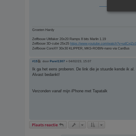
Groeten Hardy
Zelfbouw Ultifaker 20x20 Ramps 8 bits Marlin 1.19
Zelfbouw 3D-cube 25x25
https://www.youtube.com/watch?v=udCxjZc
Zelfbouw CoreXY 30x30 KLIPPER, MKS-ROBIN-nano via CanBus
B
#15
door
Parel1307
»
04/02/23, 15:07
e
r
Ik ga het eens proberen. De link die je stuurde kende ik al.
i
Alvast bedankt!
c
h
t
Verzonden vanaf mijn iPhone met Tapatalk
Plaats reactie