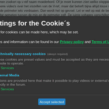
nen zoeken op v-ref naam moederbord. Of je moet kunnen zien welke stepper 
ne video's over het instellen van de V-ref, maar dat betreft bijna altijd losse 
) de potmeter iets verdraaien. Dan wordt het op gevoel. Let er wel op wat de b
dat gemeten tussen de min en de potmeter zelf. De juiste voltages verschillen
 meet eerst een stepper driver die wel goed werkt en kijkt dan wat het voltage
tings for the Cookie´s
 rechtsom hoger en linksom lager betekent. Dit verschilt ook er type stepper drive
 for cookies can be made here, which may be set.
e en de map downloads er neergezet.
s and information can be found in our
Privacy policy
and
Terms of 
hnically necessary cookies
(always required)
nter
se cookies are preset values and must be accepted as they are necess
site to operate.
Services
ernal Media
ions are provided here that make it possible to play videos or external
ive en de map downloads er neergezet
ectly in the forum.
Services
Accept selected