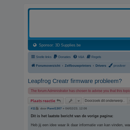
3dprintforum
Het 3D print forum van de Benelux na de sluiting van 3dprintforum.nl
(Opens a new tab)
Sponsor: 3D Supplies.be
Snelle links
Donaties
V&A
Regels
Forumoverzicht
Zelfbouwprinters
Drivers
prosilver
Leapfrog Creatr firmware probleem?
The forum Administrator has chosen to advise you that this topic
Plaats reactie
B
#11
door
Parel1307
»
04/02/23, 12:06
e
r
Dit is het laatste bericht van de vorige pagina:
i
c
Heb jij een idee waar ik daar informatie van kan vinden, wa
h
t