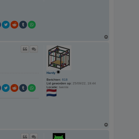
O
m
h
o
o
g
Hardy
Berichten:
618
Lid geworden op:
25/09/22, 19:44
Locatie:
twente
O
m
h
o