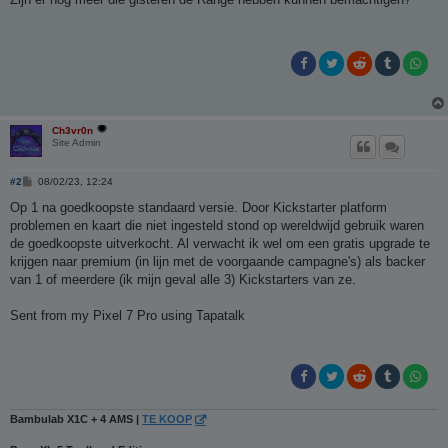
i
c
h
t
Ch3vr0n
Site Admin
B
#2
08/02/23, 12:24
e
r
Op 1 na goedkoopste standaard versie. Door Kickstarter platform
i
problemen en kaart die niet ingesteld stond op wereldwijd gebruik waren
c
h
de goedkoopste uitverkocht. Al verwacht ik wel om een gratis upgrade te
t
krijgen naar premium (in lijn met de voorgaande campagne's) als backer
van 1 of meerdere (ik mijn geval alle 3) Kickstarters van ze.
Sent from my Pixel 7 Pro using Tapatalk
Bambulab X1C + 4 AMS |
TE KOOP