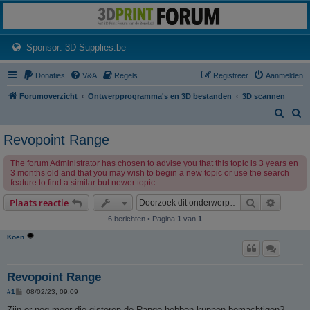
3dprintforum
Het 3D print forum van de Benelux na de sluiting van 3dprintforum.nl
(Opens a new tab)
Sponsor: 3D Supplies.be
Donaties
V&A
Regels
Registreer
Aanmelden
Forumoverzicht
Ontwerpprogramma's en 3D bestanden
3D scannen
Z
Z
o
o
Revopoint Range
e
e
The forum Administrator has chosen to advise you that this topic is 3 years en
k
k
3 months old and that you may wish to begin a new topic or use the search
feature to find a similar but newer topic.
Zoek
Uitgebr
Plaats reactie
6 berichten • Pagina
1
van
1
Koen
Revopoint Range
B
#1
08/02/23, 09:09
e
r
Zijn er nog meer die gisteren de Range hebben kunnen bemachtigen?