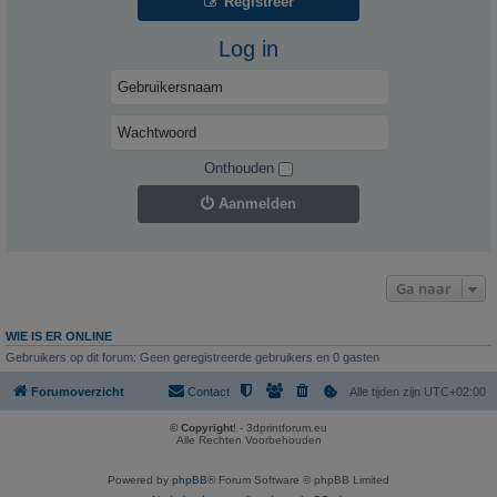
Registreer
Log in
Onthouden
Aanmelden
Ga naar
WIE IS ER ONLINE
Gebruikers op dit forum: Geen geregistreerde gebruikers en 0 gasten
Forumoverzicht
Contact
Alle tijden zijn
UTC+02:00
© Copyright
! - 3dprintforum.eu
Alle Rechten Voorbehouden
Powered by
phpBB
® Forum Software © phpBB Limited