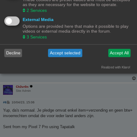
Bambulab X1C + 4 AMS |
TE KOOP
as they are necessary for the website to operate.
2
Services
PrusaXL 5 Toolhead Edition
External Media
Koen
Options are provided here that make it possible to play
videos or external media directly in the forum.
3
Services
B
#5
10/04/23, 14:08
e
r
Ja hier hetzelfde. Moest nog wel belasting betalen. Jij ook?
i
Decline
Accept selected
Accept All
c
h
t
Realized with Klaro!
Ch3vr0n
Site Admin
B
#6
10/04/23, 15:06
e
r
Yup, da's normaal. Je pledge omvat enkel item+verzending en geen btw+
i
invoerrechten omdat die voor ieder land anders zijn.
c
h
t
Sent from my Pixel 7 Pro using Tapatalk