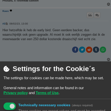
PrusaXL 5 Toolhead Edition
Koen
B
#3
08/02/23, 13:00
e
r
Hier hetzelfde ik heb de early bird. Geen eerdere backer, dus
i
waarschijnlijk ook geen upgrade. Al moet ik ook eerlijk zeggen dat ik de
c
h
meerwaarde van een 250 dollar kostende draaischijf niet echt zie.
t
Ch3vr0n
Settings for the Cookie´s
Site Admin
The settings for cookies can be made here, which may be set.
B
#4
10/04/23, 13:19
e
r
Net bericht ontvangen van DHL. Mijn Range Premium is onderweg
General notes and information can be found in our
i
Verwachte aflevering op 13/4
c
Privacy policy
and
Terms of Use
.
h
t
Technically necessary cookies
(always required)
These cookies are preset values and must be accepted