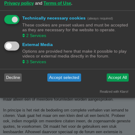
reactie schrijven. Dit kun je ook combineren met diverse andere reacties.
Privacy policy
and
Terms of Use
.
Voor dat doel is er op dit forum een extra extensie geïnstalleerd die het
makkelijk maakt om snel meerdere quotes in 1 bericht samen te voegen.
Technically necessary cookies
Voortaan kan je eenvoudig meerdere personen citeren (met correcte
(always required)
naam/bericht verwijzing!). Klik daarvoor gewoon op het
dubbele
These cookies are preset values and must be accepted
tekstballon
icoontje bij een bericht. Rechts onderaan zal een klein nieuw
as they are necessary for the website to operate.
kader verschijnen met het aantal berichten klaar om te citeren (vb: Citeer
2
Services
(2)). Gedaan met selecteren? Klik dan gewoon op "Citeer (x)" en je citaten
External Media
zullen in het "Snelle reactie" venster verschijnen, klaar om op te
reageren! Handig en snel! Klik op het prullenbak icoontje om alle
Options are provided here that make it possible to play
videos or external media directly in the forum.
geselecteerde berichten snel te deselecteren.
3
Services
4. En dan de al wel bekende tussenoplossing is het "at teken", @ deze
dus. Reageer je op een willekeurig eerder bericht dan kun je dat duidelijk
Decline
Accept selected
Accept All
aan een forumlid richten door de zin te beginnen met @ Nickname van
het forumlid, en dan je reactie te schrijven. Zo kun je ook heel
gemakkelijk meerdere reactie aan diverse forumleden direct plaatsen in 1
Realized with Klaro!
bericht. Dit is vooral gebruikt wanneer er geen teksten worden herhaald,
maar alleen één of meerdere forumleden worden aangesproken.
In principe is het niet de bedoeling om complete verhalen van iemand te
citeren. Vaak gaat het maar om een klein deel uit een bericht. Probeer
ook, indien mogelijk om meerdere citaten ineen, de zogenaamde geneste
quotes, te voorkomen. Dit maakt het voor de gebruikers een stuk
leesbaarder. Alhoewel daarvoor speciaal op de forum een extensie is