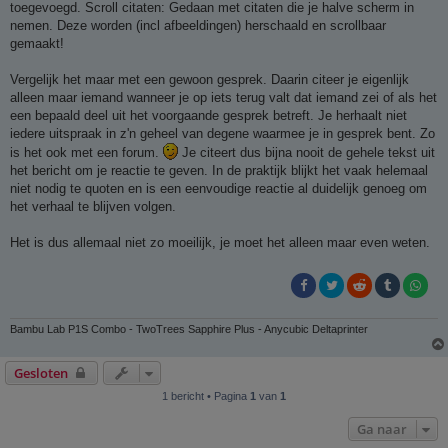
toegevoegd. Scroll citaten: Gedaan met citaten die je halve scherm in
nemen. Deze worden (incl afbeeldingen) herschaald en scrollbaar
gemaakt!
Vergelijk het maar met een gewoon gesprek. Daarin citeer je eigenlijk
alleen maar iemand wanneer je op iets terug valt dat iemand zei of als het
een bepaald deel uit het voorgaande gesprek betreft. Je herhaalt niet
iedere uitspraak in z'n geheel van degene waarmee je in gesprek bent. Zo
is het ook met een forum.
Je citeert dus bijna nooit de gehele tekst uit
het bericht om je reactie te geven. In de praktijk blijkt het vaak helemaal
niet nodig te quoten en is een eenvoudige reactie al duidelijk genoeg om
het verhaal te blijven volgen.
Het is dus allemaal niet zo moeilijk, je moet het alleen maar even weten.
Bambu Lab P1S Combo - TwoTrees Sapphire Plus - Anycubic Deltaprinter
Gesloten
1 bericht • Pagina
1
van
1
Ga naar