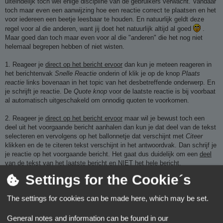
uiteindelijk toch wel enige discipline van de gebruikers verwacht. Vandaar
toch maar even een aanwijzing hoe een reactie correct te plaatsen en het
voor iedereen een beetje leesbaar te houden. En natuurlijk geldt deze
regel voor al die anderen, want jij doet het natuurlijk altijd al goed
.
Maar goed dan toch maar even voor al die "anderen" die het nog niet
helemaal begrepen hebben of niet wisten.
1. Reageer je
direct op het bericht ervoor
dan kun je meteen reageren in
het berichtenvak
Snelle Reactie
onderin of klik je op de knop
Plaats
reactie
links bovenaan in het topic van het desbetreffende onderwerp. En
je schrijft je reactie. De
Quote knop
voor de laatste reactie is bij voorbaat
al automatisch uitgeschakeld om onnodig quoten te voorkomen.
2. Reageer je
direct op het bericht ervoor
maar wil je bewust toch een
deel uit het voorgaande bericht aanhalen dan kun je dat deel van de tekst
selecteren en vervolgens op het ballonnetje dat verschijnt met
Citeer
klikken en de te citeren tekst verschijnt in het antwoordvak. Dan schrijf je
je reactie op het voorgaande bericht. Het gaat dus duidelijk om een
deel
van de tekst van het laatste bericht en NIET het hele bericht
.
Settings for the Cookie´s
3. Reageer je op een bericht dat verder terug staat dan kun je om dat
duidelijk te maken op de
Citeer knop
in dat bericht klikken en dan, indien
The settings for cookies can be made here, which may be set.
gewenst, het hele bericht gebruiken. Of je kunt er een deel van gebruiken
op dezelfde manier als eerder beschreven door het deel van de tekst te
selecteren en op het ballonnetje met
Citeer
te klikken en vervolgens je
General notes and information can be found in our