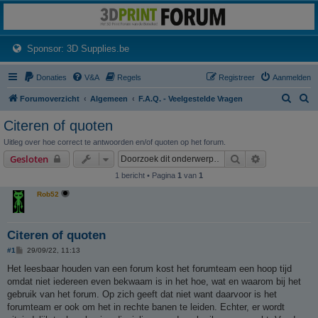
3dprintforum
Het 3D print forum van de Benelux na de sluiting van 3dprintforum.nl
(Opens a new tab)
Sponsor: 3D Supplies.be
Donaties
V&A
Regels
Registreer
Aanmelden
Z
Z
Forumoverzicht
Algemeen
F.A.Q. - Veelgestelde Vragen
o
o
Citeren of quoten
e
e
Uitleg over hoe correct te antwoorden en/of quoten op het forum.
k
k
Zoek
Uitgebreid z
Gesloten
1 bericht • Pagina
1
van
1
Rob52
Citeren of quoten
B
#1
29/09/22, 11:13
e
r
Het leesbaar houden van een forum kost het forumteam een hoop tijd
i
omdat niet iedereen even bekwaam is in het hoe, wat en waarom bij het
c
h
gebruik van het forum. Op zich geeft dat niet want daarvoor is het
t
forumteam er ook om het in rechte banen te leiden. Echter, er wordt