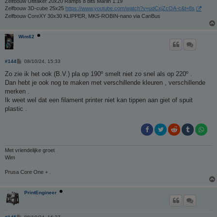
Zelfbouw Ultifaker 20x20 Ramps 8 bits Marlin 1.19
Zelfbouw 3D-cube 25x25
https://www.youtube.com/watch?v=udCxjZcOA-c&t=8s
Zelfbouw CoreXY 30x30 KLIPPER, MKS-ROBIN-nano via CanBus
Wim62
B
#144
08/10/24, 15:33
e
r
Zo zie ik het ook (B.V.) pla op 190º smelt niet zo snel als op 220º .
i
Dan hebt je ook nog te maken met verschillende kleuren , verschillende
c
h
merken .
t
Ik weet wel dat een filament printer niet kan tippen aan giet of spuit
plastic .
Met vriendelijke groet
Wim
Prusa Core One + .
PrintEngineer
B