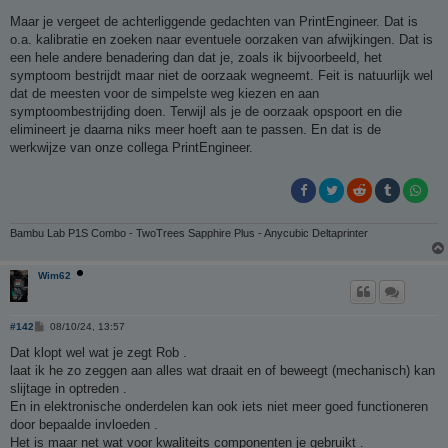
p
Maar je vergeet de achterliggende gedachten van PrintEngineer. Dat is
g
o.a. kalibratie en zoeken naar eventuele oorzaken van afwijkingen. Dat is
e
een hele andere benadering dan dat je, zoals ik bijvoorbeeld, het
l
symptoom bestrijdt maar niet de oorzaak wegneemt. Feit is natuurlijk wel
o
dat de meesten voor de simpelste weg kiezen en aan
symptoombestrijding doen. Terwijl als je de oorzaak opspoort en die
s
elimineert je daarna niks meer hoeft aan te passen. En dat is de
t
werkwijze van onze collega PrintEngineer.
Bambu Lab P1S Combo - TwoTrees Sapphire Plus - Anycubic Deltaprinter
Wim62
B
#142
08/10/24, 13:57
e
r
Dat klopt wel wat je zegt Rob .
i
laat ik he zo zeggen aan alles wat draait en of beweegt (mechanisch) kan
c
h
slijtage in optreden .
t
En in elektronische onderdelen kan ook iets niet meer goed functioneren
door bepaalde invloeden .
Het is maar net wat voor kwaliteits componenten je gebruikt .