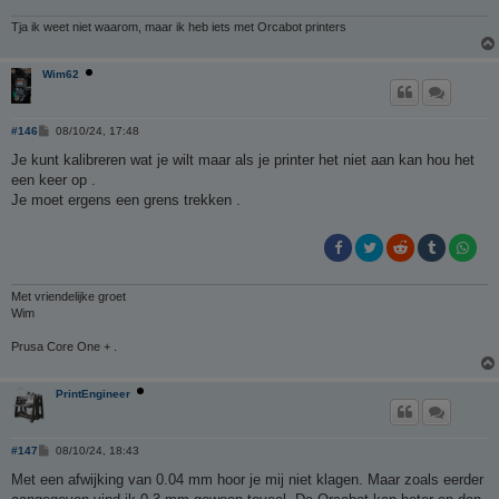
Tja ik weet niet waarom, maar ik heb iets met Orcabot printers
Wim62
B
#146
08/10/24, 17:48
e
r
Je kunt kalibreren wat je wilt maar als je printer het niet aan kan hou het
i
een keer op .
c
h
Je moet ergens een grens trekken .
t
Met vriendelijke groet
Wim
Prusa Core One + .
PrintEngineer
B
#147
08/10/24, 18:43
e
r
Met een afwijking van 0.04 mm hoor je mij niet klagen. Maar zoals eerder
i