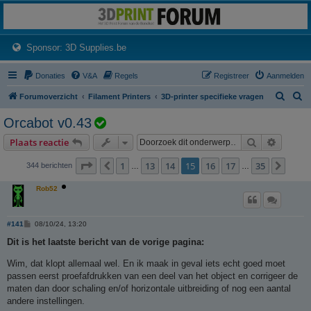
3dprintforum
Het 3D print forum van de Benelux na de sluiting van 3dprintforum.nl
(Opens a new tab)
Sponsor: 3D Supplies.be
Donaties
V&A
Regels
Registreer
Aanmelden
Z
Z
Forumoverzicht
Filament Printers
3D-printer specifieke vragen
o
o
O
Orcabot v0.43
e
e
n
Zoek
Uitgebr
Plaats reactie
k
k
d
Pagina
15
van
35
1
13
14
15
16
17
35
Vorige
Volg
344 berichten
…
…
e
r
Rob52
w
e
B
#141
08/10/24, 13:20
r
e
r
Dit is het laatste bericht van de vorige pagina:
p
i
c
Wim, dat klopt allemaal wel. En ik maak in geval iets echt goed moet
i
h
t
passen eerst proefafdrukken van een deel van het object en corrigeer de
s
maten dan door schaling en/of horizontale uitbreiding of nog een aantal
o
andere instellingen.