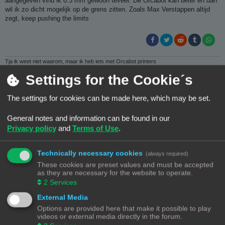
aangegeven vind ik 0.3 mm gewoon teveel. De Orcabot kan beter en dan
c
h
wil ik zo dicht mogelijk op de grens zitten. Zoals Max Verstappen altijd
t
zegt, keep pushing the limits
Tja ik weet niet waarom, maar ik heb iets met Orcabot printers
Settings for the Cookie´s
Wim62
The settings for cookies can be made here, which may be set.
B
#148
08/10/24, 19:41
e
General notes and information can be found in our
r
Maar de wagen van Max gaat ook niet harder , dus moet je je een keer bij
i
Privacy policy
and
Terms of Use
.
neer leggen zoals velen .
c
h
Dat doe ik ook , gaat het niet dan gaat het niet einde oefening .
t
Technically necessary cookies
(always required)
These cookies are preset values and must be accepted
as they are necessary for the website to operate.
2
Services
Met vriendelijke groet
Wim
External Media
Prusa Core One + .
Options are provided here that make it possible to play
videos or external media directly in the forum.