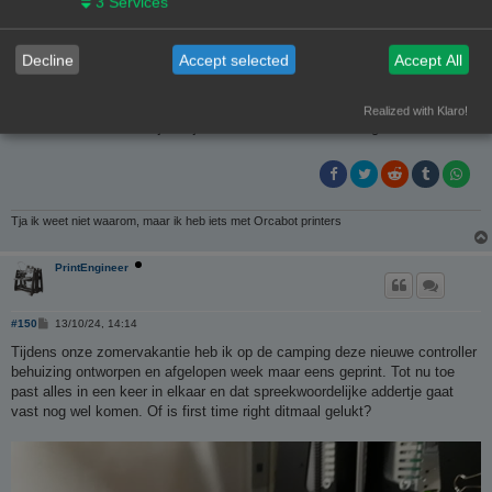
3
Services
PrintEngineer
Decline
Accept selected
Accept All
B
#149
08/10/24, 23:01
e
r
Waar een wil is is een weg Wim. Als iedereen zou denken dat het niet
i
beter kan kunnen we ook wel stoppen met nieuwe printers ontwikkelen.
Realized with Klaro!
c
h
Maar dat zit de laatste jaren juist in een stroomversnelling
t
Tja ik weet niet waarom, maar ik heb iets met Orcabot printers
PrintEngineer
B
#150
13/10/24, 14:14
e
r
Tijdens onze zomervakantie heb ik op de camping deze nieuwe controller
i
behuizing ontworpen en afgelopen week maar eens geprint. Tot nu toe
c
h
past alles in een keer in elkaar en dat spreekwoordelijke addertje gaat
t
vast nog wel komen. Of is first time right ditmaal gelukt?