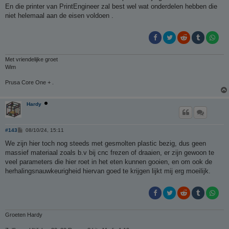
En die printer van PrintEngineer zal best wel wat onderdelen hebben die
niet helemaal aan de eisen voldoen .
Met vriendelijke groet
Wim
Prusa Core One + .
Hardy
B
#143
08/10/24, 15:11
e
r
We zijn hier toch nog steeds met gesmolten plastic bezig, dus geen
i
massief materiaal zoals b.v bij cnc frezen of draaien, er zijn gewoon te
c
h
veel parameters die hier roet in het eten kunnen gooien, en om ook de
t
herhalingsnauwkeurigheid hiervan goed te krijgen lijkt mij erg moeilijk.
Groeten Hardy