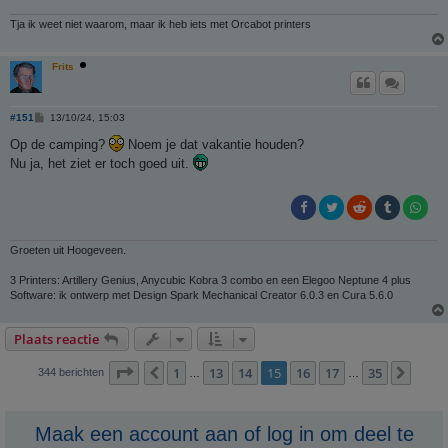
Tja ik weet niet waarom, maar ik heb iets met Orcabot printers
Frits
B
#151
13/10/24, 15:03
e
r
Op de camping?
Noem je dat vakantie houden?
i
Nu ja, het ziet er toch goed uit.
c
h
t
Groeten uit Hoogeveen.
3 Printers: Artillery Genius, Anycubic Kobra 3 combo en een Elegoo Neptune 4 plus
Software: ik ontwerp met Design Spark Mechanical Creator 6.0.3 en Cura 5.6.0
Plaats reactie
Pagina
15
van
35
1
13
14
15
16
17
35
Vorige
Volg
344 berichten
…
…
Maak een account aan of log in om deel te