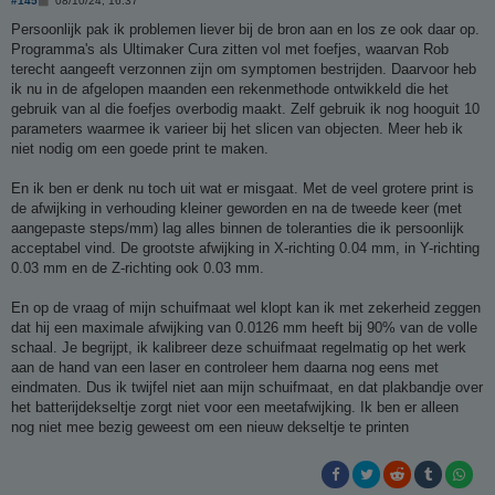
#145
08/10/24, 16:37
e
r
Persoonlijk pak ik problemen liever bij de bron aan en los ze ook daar op.
i
Programma's als Ultimaker Cura zitten vol met foefjes, waarvan Rob
c
h
terecht aangeeft verzonnen zijn om symptomen bestrijden. Daarvoor heb
t
ik nu in de afgelopen maanden een rekenmethode ontwikkeld die het
gebruik van al die foefjes overbodig maakt. Zelf gebruik ik nog hooguit 10
parameters waarmee ik varieer bij het slicen van objecten. Meer heb ik
niet nodig om een goede print te maken.
En ik ben er denk nu toch uit wat er misgaat. Met de veel grotere print is
de afwijking in verhouding kleiner geworden en na de tweede keer (met
aangepaste steps/mm) lag alles binnen de toleranties die ik persoonlijk
acceptabel vind. De grootste afwijking in X-richting 0.04 mm, in Y-richting
0.03 mm en de Z-richting ook 0.03 mm.
En op de vraag of mijn schuifmaat wel klopt kan ik met zekerheid zeggen
dat hij een maximale afwijking van 0.0126 mm heeft bij 90% van de volle
schaal. Je begrijpt, ik kalibreer deze schuifmaat regelmatig op het werk
aan de hand van een laser en controleer hem daarna nog eens met
eindmaten. Dus ik twijfel niet aan mijn schuifmaat, en dat plakbandje over
het batterijdekseltje zorgt niet voor een meetafwijking. Ik ben er alleen
nog niet mee bezig geweest om een nieuw dekseltje te printen