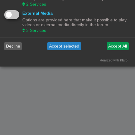
2
Services
Forumoverzicht
Contact
Alle tijden zijn
UTC+02:00
External Media
Options are provided here that make it possible to play
© Copyright
! - 3dprintforum.eu
Alle Rechten Voorbehouden
videos or external media directly in the forum.
3
Services
Powered by
phpBB
® Forum Software © phpBB Limited
Nederlandse vertaling door
phpBB.nl
.
Privacy
|
Gebruikersvoorwaarden
Decline
Accept selected
Accept All
Realized with Klaro!