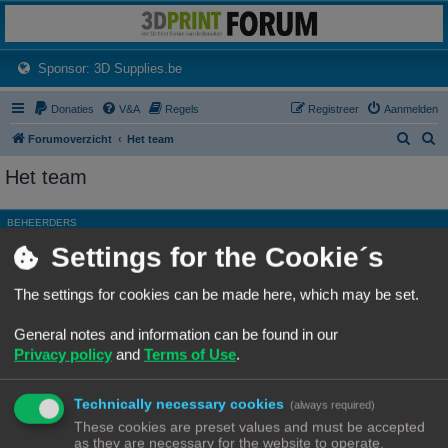
3dprintforum
Het 3D print forum van de Benelux na de sluiting van 3dprintforum.nl
(Opens a new tab)
Sponsor: 3D Supplies.be
Donaties
V&A
Regels
Registreer
Aanmelden
Z
Z
Forumoverzicht
Het team
o
o
Het team
e
e
k
k
BEHEERDERS
Settings for the Cookie´s
Rang, Gebruikersnaam
Site Admin
Ch3vr0n
The settings for cookies can be made here, which may be set.
Hoofdgroep
Beheerders
General notes and information can be found in our
Moderator
Alle forums
Privacy policy
and
Terms of Use
.
ALGEMENE MODERATORS
Technically necessary cookies
Geen leden gevonden met deze zoekcriteria.
(always required)
These cookies are preset values and must be accepted
as they are necessary for the website to operate.
Ga naar