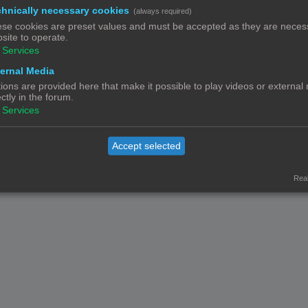
hnically necessary cookies
(always required)
se cookies are preset values and must be accepted as they are necess
site to operate.
Services
Contact
Het team
Leden
ernal Media
© Copyright
! - 3dprintforum.eu
Alle Rechten Voorbehouden
ions are provided here that make it possible to play videos or external
ectly in the forum.
Powered by
phpBB
® Forum Software © phpBB Limited
Services
Nederlandse vertaling door
phpBB.nl
.
Privacy
|
Gebruikersvoorwaarden
Accept selected
Real