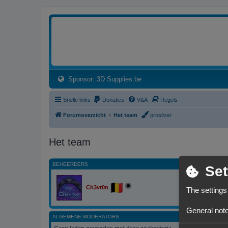
3dprintforum
Het 3D print forum van de Benelux na de sluiting van 3dprintforum.nl
(Opens a new tab)
Sponsor: 3D Supplies.be
Snelle links
Donaties
V&A
Regels
Forumoverzicht
Het team
prosilver
Het team
BEHEERDERS
Set
Ch3vr0n
The settings
General note
ALGEMENE MODERATORS
Geen leden gevonden met deze zoekcriteria.