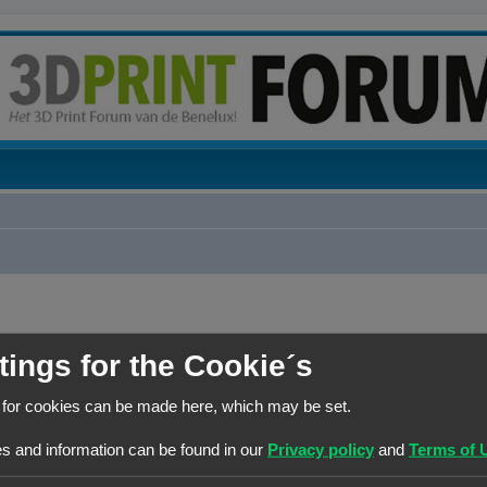
RANG
HOOFDGROEP
tings for the Cookie´s
Site Admin
Beheerders
 for cookies can be made here, which may be set.
s and information can be found in our
Privacy policy
and
Terms of 
RANG
HOOFDGROEP