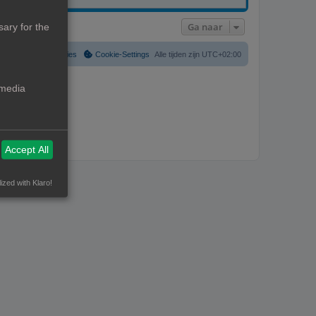
Ga naar
ary for the
Verwijder cookies
Cookie-Settings
Alle tijden zijn
UTC+02:00
 media
Accept All
ized with Klaro!