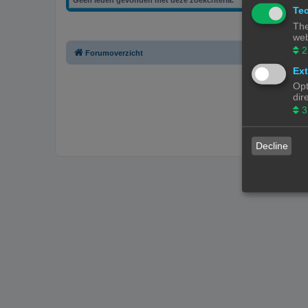
Tec
The
web
2
Forumoverzicht
Ext
Opt
dir
3
Decline