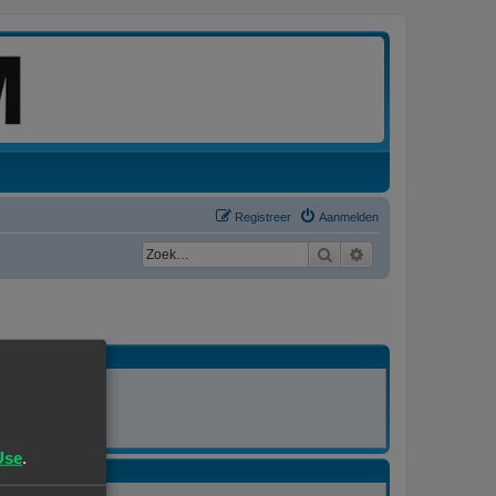
Registreer
Aanmelden
Zoek
Uitgebreid zoeken
MODERATOR
Alle forums
Use
.
MODERATOR