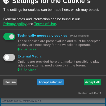
Settings for the Cookie´s
The settings for cookies can be made here, which may be set.
Berichten
5
Lid geworden op
28/09/22, 17:11
General notes and information can be found in our
Privacy policy
and
Terms of Use
.
Rang, Gebruikersnaam
KeesL
Technically necessary cookies
(always required)
Berichten
9
These cookies are preset values and must be accepted
Lid geworden op
29/09/22, 17:18
as they are necessary for the website to operate.
2
Services
Rang, Gebruikersnaam
wvh1990
External Media
Options are provided here that make it possible to play
videos or external media directly in the forum.
Berichten
3
3
Services
Lid geworden op
30/09/22, 13:40
Decline
Accept selected
Accept All
Rang, Gebruikersnaam
Robbel2005
Realized with Klaro!
Berichten
79
Lid geworden op
01/10/22, 10:43