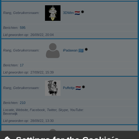
Rang, Gebruikersnaam
3DWim
Berichten
595
Lid geworden op
26/09/22, 20:04
Rang, Gebruikersnaam
iPadawan
Berichten
17
Lid geworden op
27/09/22, 15:39
Rang, Gebruikersnaam
Puffeltje
Berichten
210
Locatie, Website, Facebook, Twitter, Skype, YouTube
Beverwijk
Lid geworden op
28/09/22, 13:30
Rang, Gebruikersnaam
darkzero