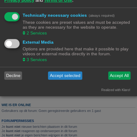
Reacties:
3
Arthas Menethil van Lordaron
Technically necessary cookies
(always required)
Laatste bericht door
«
15/07/23, 16:36
Ch3vr0n
These cookies are preset values and must be accepted
Reacties:
6
as they are necessary for the website to operate.
2
Services
Na 1,5 jaar staat de printer weer eens aan
Laatste bericht door
«
03/07/23, 09:29
PrintEngineer
External Media
Reacties:
14
1
2
Options are provided here that make it possible to play
videos or external media directly in the forum.
De standaard resin testprint
3
Services
Laatste bericht door
«
26/12/22, 10:21
Rob52
Decline
Accept selected
Accept All
Nieuw onderwerp
6 onderwerpen • Pagina
1
van
1
Realized with Klaro!
Ga naar
WIE IS ER ONLINE
Gebruikers op dit forum: Geen geregistreerde gebruikers en 1 gast
FORUMPERMISSIES
Je
kunt niet
nieuwe berichten plaatsen in dit forum
Je
kunt niet
reageren op onderwerpen in dit forum
Je
kunt niet
je eigen berichten wijzigen in dit forum