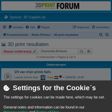
3dprintforum
Het 3D print forum van de Benelux na de sluiting van 3dprintforum.nl
(Opens a new tab)
Sponsor: 3D Supplies.be
Donaties
V&A
Regels
Registreer
Aanmelden
Z
Z
Forumoverzicht
Resin Printers
3D print resultaten
o
o
3D print resultaten
e
e
Zoek
Uitgebreid z
Nieuw onderwerp
k
k
6 onderwerpen • Pagina
1
van
1
Onderwerpen
1/4 van mijn prints fails
Laatste bericht door
«
13/04/26, 14:59
Frits
Reacties:
4
Settings for the Cookie´s
print faalt
Laatste bericht door
«
07/10/24, 10:43
ksch57
The settings for cookies can be made here, which may be set.
Reacties:
8
CTC A13 Special begint aan zijn tweede leven
General notes and information can be found in our
Laatste bericht door
«
30/04/24, 08:56
Wim62
Privacy policy
and
Terms of Use
.