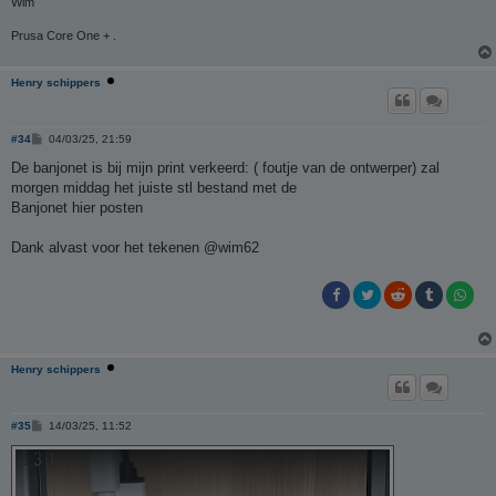
Wim
Prusa Core One + .
Henry schippers
B
#34
04/03/25, 21:59
e
r
De banjonet is bij mijn print verkeerd: ( foutje van de ontwerper) zal
i
morgen middag het juiste stl bestand met de
c
h
Banjonet hier posten
t
Dank alvast voor het tekenen @wim62
Henry schippers
B
#35
14/03/25, 11:52
e
r
i
c
h