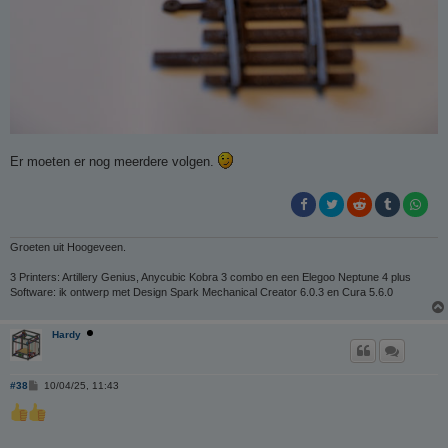
Er moeten er nog meerdere volgen.
Groeten uit Hoogeveen.
3 Printers: Artillery Genius, Anycubic Kobra 3 combo en een Elegoo Neptune 4 plus
Software: ik ontwerp met Design Spark Mechanical Creator 6.0.3 en Cura 5.6.0
Hardy
B
#38
10/04/25, 11:43
e
r
i
c
h