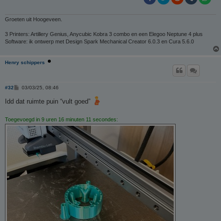
Groeten uit Hoogeveen.
3 Printers: Artillery Genius, Anycubic Kobra 3 combo en een Elegoo Neptune 4 plus
Software: ik ontwerp met Design Spark Mechanical Creator 6.0.3 en Cura 5.6.0
Henry schippers
B
#32
03/03/25, 08:46
e
r
Idd dat ruimte puin “vult goed”
i
c
h
Toegevoegd in 9 uren 16 minuten 11 secondes:
t