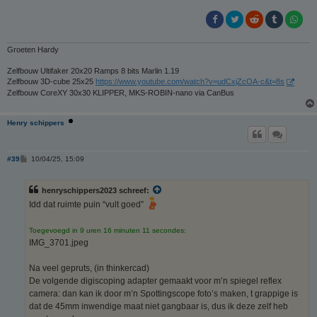
t
Groeten Hardy
Zelfbouw Ultifaker 20x20 Ramps 8 bits Marlin 1.19
Zelfbouw 3D-cube 25x25
https://www.youtube.com/watch?v=udCxjZcOA-c&t=8s
Zelfbouw CoreXY 30x30 KLIPPER, MKS-ROBIN-nano via CanBus
Henry schippers
B
#39
10/04/25, 15:09
e
r
i
henryschippers2023 schreef:
c
h
Idd dat ruimte puin “vult goed”
t
Toegevoegd in 9 uren 16 minuten 11 secondes:
IMG_3701.jpeg
Na veel gepruts, (in thinkercad)
De volgende digiscoping adapter gemaakt voor m’n spiegel reflex
camera: dan kan ik door m’n Spottingscope foto’s maken, t grappige is
dat de 45mm inwendige maat niet gangbaar is, dus ik deze zelf heb