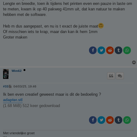
Lengte en breedte, toen ik tijdens het printen even een pauze in laste om
te meten, kwam ik op 40 pakweg 41mm uit, dat kan natuur te maken
hebben met de software.
Heb m dus aangepast, en nu is t exact de juiste maat
Of misschien iets te krap, maar dan kan ik hem 1mm
Groter maken
Wim62
B
#33
04/03/25, 19:46
e
r
Ik ben even creatief geweest maar is dit de bedoeling ?
i
adapter.stl
c
h
(1.68 MiB) 512 keer gedownload
t
Met vriendelijke groet