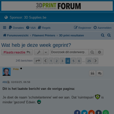
3dprintforum
Het 3D print forum van de Benelux na de sluiting van 3dprintforum.nl
(Opens a new tab)
Sponsor: 3D Supplies.be
Donaties
V&A
Regels
Registreer
Aanmelden
Z
Z
Forumoverzicht
Filament Printers
3D print resultaten
o
o
Wat heb je deze week geprint?
e
e
Zoek
Uitgebr
Plaats reactie
k
k
Pagina
4
van
25
1
2
3
4
5
6
25
Vorige
Volgende
245 berichten
…
Frits
B
#31
02/03/25, 06:58
e
r
Dit is het laatste bericht van de vorige pagina:
i
c
Je doet de naam 'schotelantenne' wel eer aan. Dat 'ruimtepuin'
is
h
t
minder 'gezond' Edwin.