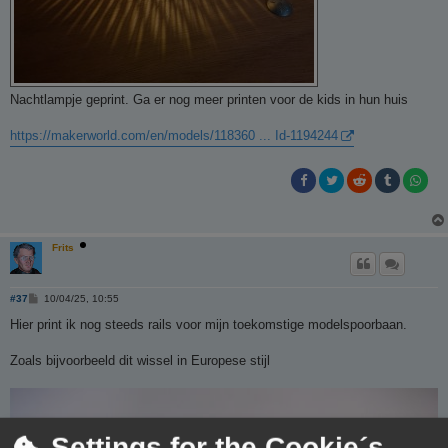
Nachtlampje geprint. Ga er nog meer printen voor de kids in hun huis
https://makerworld.com/en/models/118360 ... Id-1194244
Frits
B
#37
10/04/25, 10:55
e
r
Hier print ik nog steeds rails voor mijn toekomstige modelspoorbaan.
i
c
h
Zoals bijvoorbeeld dit wissel in Europese stijl
t
Settings for the Cookie´s