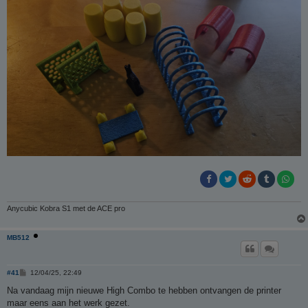
Anycubic Kobra S1 met de ACE pro
MB512
B
#41
12/04/25, 22:49
e
r
Na vandaag mijn nieuwe High Combo te hebben ontvangen de printer
i
maar eens aan het werk gezet.
c