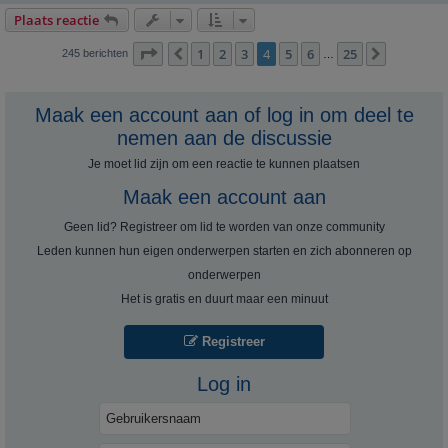
Plaats reactie
Pagina
4
van
25
1
2
3
4
5
6
25
Vorige
Volgende
245 berichten
…
Maak een account aan of log in om deel te
nemen aan de discussie
Je moet lid zijn om een ​​reactie te kunnen plaatsen
Maak een account aan
Geen lid? Registreer om lid te worden van onze community
Leden kunnen hun eigen onderwerpen starten en zich abonneren op
onderwerpen
Het is gratis en duurt maar een minuut
Registreer
Log in