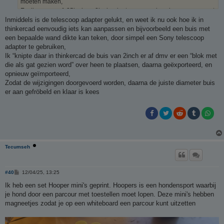
moeten maken,
Er zijn genoeg 1.25inch en 2inch adapters, maar deze komen qua maat
Inmiddels is de telescoop adapter gelukt, en weet ik nu ook hoe ik in
niet overeen.
thinkercad eenvoudig iets kan aanpassen en bijvoorbeeld een buis met
een bepaalde wand dikte kan teken, door simpel een Sony telescoop
De maat voering in thinkercad klopt ook op de een of andere manier
adapter te gebruiken,
niet
Hep om de binnendiameter van de buis te berekenen, de wand
Ik “knipte daar in thinkercad de buis van 2inch er af dmv er een “blok met
3mm dik gehouden, vervolgens uitgegaan van de buitendiameter incl
die als gat gezien word” over heen te plaatsen, daarna geëxporteerd, en
de 2x 3mm;
opnieuw geïmporteerd,
De tekening met simpelweg de maten in het 4kant:
Zodat de wijzigingen doorgevoerd worden, daarna de juiste diameter buis
Lengte en breedte, toen ik tijdens het printen even een pauze in laste
er aan gefröbeld en klaar is kees
om te meten, kwam ik op 40 pakweg 41mm uit, dat kan natuur te maken
hebben met de software.
Heb m dus aangepast, en nu is t exact de juiste maat
Of misschien iets te krap, maar dan kan ik hem 1mm
Groter maken
Tecumseh
B
#40
12/04/25, 13:25
e
r
Ik heb een set Hooper mini's geprint. Hoopers is een hondensport waarbij
i
je hond door een parcour met toestellen moet lopen. Deze mini's hebben
c
h
magneetjes zodat je op een whiteboard een parcour kunt uitzetten
t