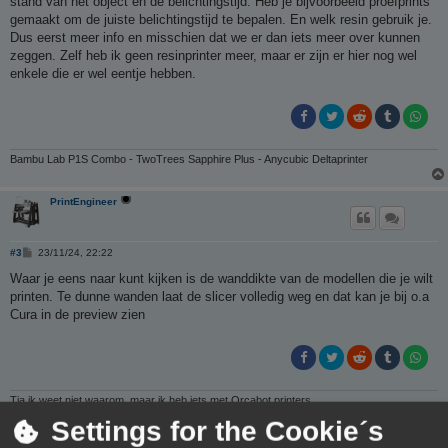
stand van het object en de belichtingstijd. Heb je bijvoorbeeld proefprints
gemaakt om de juiste belichtingstijd te bepalen. En welk resin gebruik je.
Dus eerst meer info en misschien dat we er dan iets meer over kunnen
zeggen. Zelf heb ik geen resinprinter meer, maar er zijn er hier nog wel
enkele die er wel eentje hebben.
Bambu Lab P1S Combo - TwoTrees Sapphire Plus - Anycubic Deltaprinter
PrintEngineer
B
#3
23/11/24, 22:22
e
r
Waar je eens naar kunt kijken is de wanddikte van de modellen die je wilt
i
printen. Te dunne wanden laat de slicer volledig weg en dat kan je bij o.a
c
h
Cura in de preview zien
t
Tja ik weet niet waarom, maar ik heb iets met Orcabot printers
Settings for the Cookie´s
Rob52