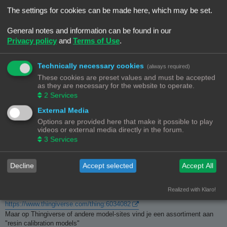
The settings for cookies can be made here, which may be set.
B
#4
23/11/24, 22:25
e
General notes and information can be found in our
r
Bij een resin werkt dat heel anders. En hij werkt niet met Cura maar met
Privacy policy
and
Terms of Use
.
i
Chitubox. Bij een resinprint is het object in eerste instantie massief en
c
h
maakt je dat naar behoefte eventueel hol. In Chitubox kun je ook gewoon
t
een voorbeeld zien, maar dat is anders dan in Cura met een filament
Technically necessary cookies
(always required)
object.
These cookies are preset values and must be accepted
as they are necessary for the website to operate.
2
Services
External Media
Bambu Lab P1S Combo - TwoTrees Sapphire Plus - Anycubic Deltaprinter
Options are provided here that make it possible to play
videos or external media directly in the forum.
3
Services
PaulM
B
#5
24/11/24, 11:10
Decline
Accept selected
Accept All
e
r
Dit lijkt me een gevalletje van under exposure. Na elke nieuwe aanvulling
i
van resin in het vat, doe ik eerst een aantal calibatieprints om zo exact
c
Realized with Klaro!
h
de exposure tijd te bepalen. Persoonlijk gebruik ik altijd deze :
t
https://www.thingiverse.com/thing:6034082
Maar op Thingiverse of andere model-sites vind je een assortiment aan
"resin calibration models"