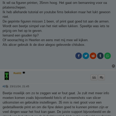
h
Ik wil oa figuren printen, 35mm hoog. Het gaat om bemanning voor oa
t
pitatenschepen.
Ik heb allehande tutorial en youtube fims bekeken maar het lukt gewoon
niet.
De geprinte figuren missen 1 been, of print gaat goed tot aan de armen.
Wordt een beetje simpel van het niet willen lukken. Speeltje was iets te
prijzig om het op te geven.
Iemand een gouden tip?
Of woonachtig in Heerlen en eens met mij mee wil kijken.
Als alicer gebruik ik de door alegoo geleverde chitubox.
Rob52
B
#2
23/11/24, 21:45
e
r
Beetje moeilijk om zo te zeggen wat er fout gaat. Je zult met meer info
i
moeten komen zoals bijvoorbeeld foto's of screenshots van slicer
c
h
uitkomsten en gebruikte instellingen. 35 mm is niet groot voor een
t
gedetailleerde print en om die fijne delen goed te kunnen printen zijn er
veel dingen waar het fout kan gaan. De juiste support bijvoorbeeld en de