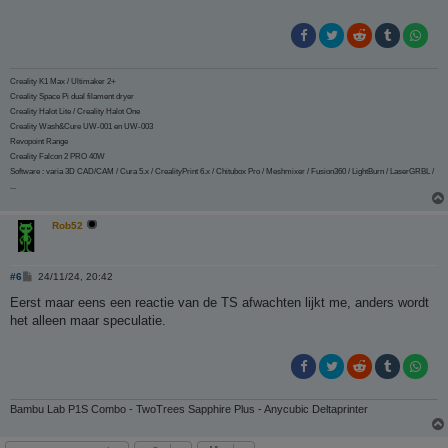
Creality K1 Max / Ultimaker 2+
Creality Space Pi dual filament dryer
Creality Halot Lite / Creality Halot One
Creality Wash&Cure UW-001 en UW-003
Revopoint Range
Creality Falcon 2 PRO 40W
Software : varia 3D CAD/CAM / Cura 5.x / CrealityPrint 6.x / Chitubox Pro / Meshmixer / Fusion360 / LightBurn / LaserGRBL /
...
Rob52
B
#6
24/11/24, 20:42
e
r
Eerst maar eens een reactie van de TS afwachten lijkt me, anders wordt
i
het alleen maar speculatie.
c
h
t
Bambu Lab P1S Combo - TwoTrees Sapphire Plus - Anycubic Deltaprinter