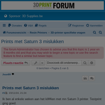
3dprintforum
Het 3D print forum van de Benelux na de sluiting van 3dprintforum.nl
(Opens a new tab)
Sponsor: 3D Supplies.be
Donaties
V&A
Regels
Registreer
Aanmelden
Z
Z
Forumoverzicht
Resin Printers
3D-printer specifieke vragen
o
o
Prints met Saturn 3 mislukken
e
e
The forum Administrator has chosen to advise you that this topic is 1 year en
k
k
8 months old and that you may wish to begin a new topic or use the search
feature to find a similar but newer topic.
Zoek
Uitgebr
Plaats reactie
6 berichten • Pagina
1
van
1
Jean99
Prints met Saturn 3 mislukken
B
#1
23/11/24, 21:24
e
r
Ik ben al enkele weken aan het kl##ien met mn Saturn 3 printer. Testprint
i
ging goed.
c