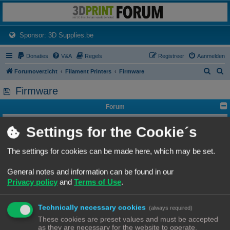
3dprintforum
Het 3D print forum van de Benelux na de sluiting van 3dprintforum.nl
(Opens a new tab)
Sponsor: 3D Supplies.be
Donaties
V&A
Regels
Registreer
Aanmelden
Z
Z
Forumoverzicht
Filament Printers
Firmware
o
o
Firmware
e
e
Forum
k
k
Marlin
Settings for the Cookie´s
Onderwerpen:
6
Klipper
The settings for cookies can be made here, which may be set.
Onderwerpen:
12
Andere
General notes and information can be found in our
Onderwerpen:
1
Privacy policy
and
Terms of Use
.
Zoek
Uitgebreid z
Nieuw onderwerp
Technically necessary cookies
(always required)
0 onderwerpen • Pagina
1
van
1
These cookies are preset values and must be accepted
Er zijn geen onderwerpen of berichten in dit forum.
as they are necessary for the website to operate.