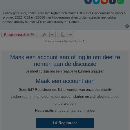
Hobby gebruiker, ender 3 pro met bigtreetech manta E3EZ met klipper/mainsail, ender 5
pro met E3EZ, CB2 en EBB36 met klipper/mainsail en orbiter extruder met orbiter
sensor, creality k1 met CFS en een creality K2 Combo.
Plaats reactie
5 berichten • Pagina
1
van
1
Maak een account aan of log in om deel te
nemen aan de discussie
Je moet lid zijn om een ​​reactie te kunnen plaatsen
Maak een account aan
Geen lid? Registreer om lid te worden van onze community
Leden kunnen hun eigen onderwerpen starten en zich abonneren op
onderwerpen
Het is gratis en duurt maar een minuut
Registreer