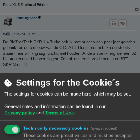
PrusaXL 5 Toolhead Edition
PrintEngineer
B
#3
25/10/23, 21:56
e
r
De BigTreeTech SKR 1.4 Turbo heb ik met succes een paar jaar geleden
i
gebruikt bij de ombouw van de CTC A13. Die printer heb ik nog steeds
c
h
staan maar wil ik graag functioneel houden. Anders zou ik nog wel een 32
t
bit stuureenheid hebben liggen. Zal mij dus eens verdiepen in de BTT
SKR Mini E3
Settings for the Cookie´s
Tja ik weet niet waarom, maar ik heb iets met Orcabot printers
The settings for cookies can be made here, which may be set.
Puffeltje
General notes and information can be found in our
Privacy policy
and
Terms of Use
.
B
#4
26/10/23, 12:38
e
Technically necessary cookies
r
Mocht je van plan zijn om Klipper te gaan gebruiken kijk dan ook eens
(always required)
i
naar de kaarten waarop een CM4 op kan. Scheelt weer bedrading.
These cookies are preset values and must be accepted
c
h