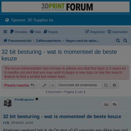
3dprintforum
Het 3D print forum van de Benelux na de sluiting van 3dprintforum.nl
(Opens a new tab)
Sponsor: 3D Supplies.be
Donaties
V&A
Regels
Registreer
Aanmelden
Z
Z
Forumoverzicht
Zelfbouwprinters
Vragen rond de opbouw en het gebruik van een zelfbouw printer horen hier.
o
o
32 bit besturing - wat is momenteel de beste
e
e
keuze
k
k
The forum Administrator has chosen to advise you that this topic is 2 years en
9 months old and that you may wish to begin a new topic or use the search
feature to find a similar but newer topic.
Zoek
Uitgebr
Plaats reactie
5 berichten • Pagina
1
van
1
PrintEngineer
32 bit besturing - wat is momenteel de beste keuze
B
#1
25/10/23, 14:04
e
r
Afgelopen weekend heb ik de Orcabot v0.43 vanonder een dikke laag stof