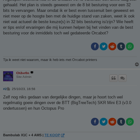
i
gehaald. Het plan is steeds geweest om de 8 bit besturing voor een 32
c
h
bits te vervangen. Maar omdat ik er best even tussenuit ben geweest en
t
niet meer op de hoogte ben met de huidige stand van zaken, weet ik ook
niet wat actueel de beste keuze(s) in 32 bits besturing is/zijn? Wie heeft
er tips en/of ervaringen die mij kunnen helpen bij het vinden van de best
besturing voor de inmiddels toch wel gedateerde Orcabot?
Tja ik weet niet waarom, maar ik heb iets met Orcabot printers
Ch3vr0n
Site Admin
B
#2
25/10/23, 16:56
e
r
Zelf nog niks gedaan van dergelijke dingen, maar je hoort toch wel
i
regelmatig goeie dingen over de BTT (BigTreeTech) SKR Mini E3 (v3.0
c
h
ondertussen) en hun Octopus Pro
t
Bambulab X1C + 4 AMS |
TE KOOP