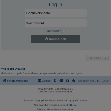
Log in
Onthouden
Aanmelden
Ga naar
WIE IS ER ONLINE
Gebruikers op dit forum: Geen geregistreerde gebruikers en 1 gast
Forumoverzicht
Contact
Alle tijden zijn
UTC+02:00
© Copyright
! - 3dprintforum.eu
Alle Rechten Voorbehouden
Powered by
phpBB
® Forum Software © phpBB Limited
Nederlandse vertaling door
phpBB.nl
.
Privacy
|
Gebruikersvoorwaarden