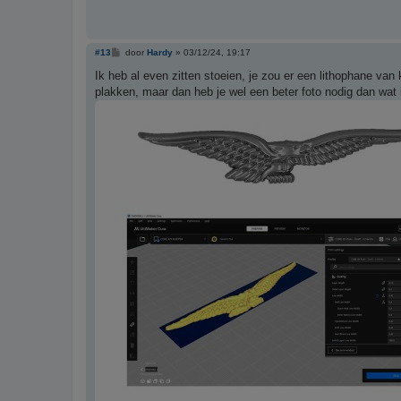
B
#13
door
Hardy
»
03/12/24, 19:17
e
r
Ik heb al even zitten stoeien, je zou er een lithophane va
i
plakken, maar dan heb je wel een beter foto nodig dan wat
c
h
t