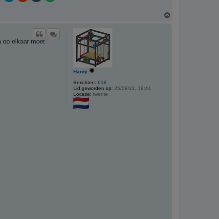
O
m
h
o
a op elkaar moet
o
g
Hardy
Berichten:
618
Lid geworden op:
25/09/22, 19:44
Locatie:
twente