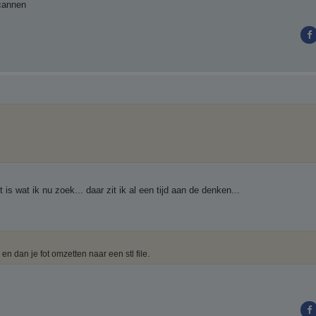
scannen
 is wat ik nu zoek... daar zit ik al een tijd aan de denken...
e en dan je fot omzetten naar een stl file.