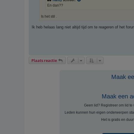
Hardy
schreef:
En dan??
Is het stil .
Ik heb helaas lang niet altijd tijd om te reageren of het for
Plaats reactie
Maak een
Maak een a
Geen lid? Registreer om lid t
Leden kunnen hun eigen onderwerpen sta
Het is gratis en duu