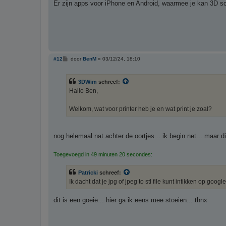
Er zijn apps voor iPhone en Android, waarmee je kan 3D 
h
t
B
#12
door
BenM
»
03/12/24, 18:10
e
r
i
3DWim
schreef:
c
h
Hallo Ben,
t
Welkom, wat voor printer heb je en wat print je zoal?
nog helemaal nat achter de oortjes... ik begin net... maar dit
Toegevoegd in 49 minuten 20 secondes:
Patricki
schreef:
Ik dacht dat je jpg of jpeg to stl file kunt intikken op googl
dit is een goeie... hier ga ik eens mee stoeien... thnx