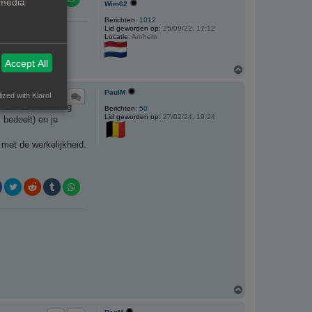
 media
Wim62
Berichten:
1012
Lid geworden op:
25/09/22, 17:12
Locatie:
Arnhem
Accept All
O
m
h
PaulM
ized with Klaro!
o
e foto de kromming
o
Berichten:
50
Lid geworden op:
27/02/24, 19:24
g
 bedoelt) en je
met de werkelijkheid.
O
m
h