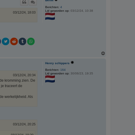
BenM
o
o
Berichten:
4
Lid geworden op:
03/12/24, 10:38
g
03/12/24, 18:03
O
m
h
Henry schippers
o
o
Berichten:
164
Lid geworden op:
30/06/23, 19:35
g
03/12/24, 20:34
 de kromming zien. De
je traceert de
e werkelijkheid. Als
03/12/24, 20:25