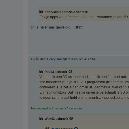
e
r
i
henryschippers2023 schreef:
c
h
Er zijn apps voor iPhone en Android, waarmee je kan 3D
t
dit is helemaal geweldig.... thnx
B
#17
door
Henry schippers
»
05/12/24, 15:54
e
r
i
PaulM
schreef:
c
h
Voordat ik een 3D scanner had, nam ik een foto met ook 
t
foto importeer je in je 3D CAD programma (ik neem nu eve
contoeren. Die zet je dan om in 3D geometrie. Wel kenni
En het muntstuk? Dat meet je op en je verschaalt je 3D 
je geen schuifmaat hebt om het muntstuk perfect op te met
Toegevoegd in 1 minuut 27 secondes:
Wim62
schreef: