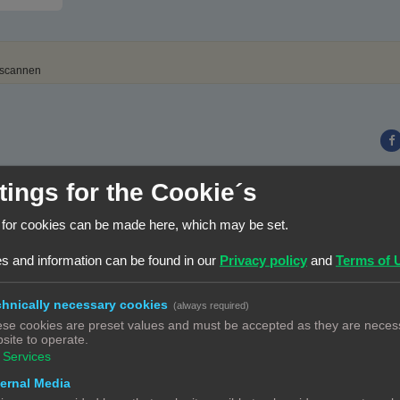
 scannen
tings for the Cookie´s
OA-c&t=8s
 for cookies can be made here, which may be set.
s and information can be found in our
Privacy policy
and
Terms of 
hnically necessary cookies
(always required)
se cookies are preset values and must be accepted as they are necess
site to operate.
Services
ernal Media