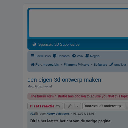
3dprintforum
Het 3D print forum van de Benelux na de sluiting van 3dprintforum.nl
(Opens a new tab)
Sponsor: 3D Supplies.be
Snelle links
Donaties
V&A
Regels
Forumoverzicht
Filament Printers
Software
prosilver
een eigen 3d ontwerp maken
Moto Guzzi vogel
The forum Administrator has chosen to advise you that this topic
Plaats reactie
B
#11
door
Henry schippers
»
03/12/24, 18:03
e
r
Dit is het laatste bericht van de vorige pagina:
i
c