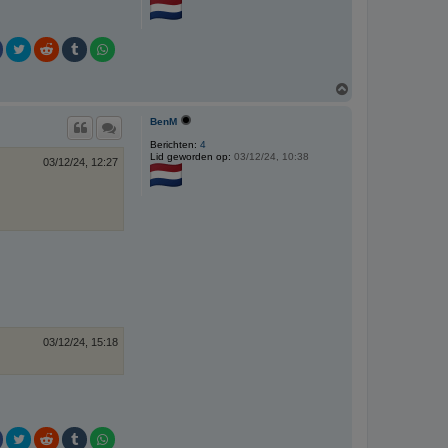
O
m
h
BenM
o
o
Berichten:
4
Lid geworden op:
03/12/24, 10:38
g
03/12/24, 12:27
03/12/24, 15:18