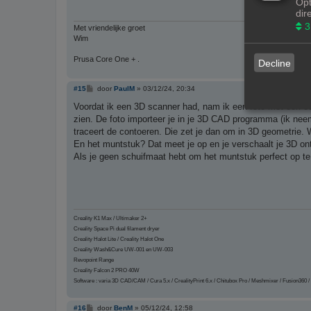
Opt
dir
3
Met vriendelijke groet
Wim
Prusa Core One + .
Decline
B
#15
door
PaulM
»
03/12/24, 20:34
e
r
Voordat ik een 3D scanner had, nam ik een foto met ook e
i
zien. De foto importeer je in je 3D CAD programma (ik neem
c
h
traceert de contoeren. Die zet je dan om in 3D geometrie.
t
En het muntstuk? Dat meet je op en je verschaalt je 3D o
Als je geen schuifmaat hebt om het muntstuk perfect op te
Creality K1 Max / Ultimaker 2+
Creality Space Pi dual filament dryer
Creality Halot Lite / Creality Halot One
Creality Wash&Cure UW-001 en UW-003
Revopoint Range
Creality Falcon 2 PRO 40W
Software : varia 3D CAD/CAM / Cura 5.x / CrealityPrint 6.x / Chitubox Pro / Meshmixer / Fusion360 / 
B
#16
door
BenM
»
05/12/24, 12:58