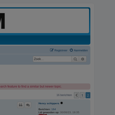
Registreer
Aanmelden
Zoek
Uitgebreid zoeken
rch feature to find a similar but newer topic.
1
2
Vorige
16 berichten
Henry schippers
Berichten:
164
Lid geworden op:
30/06/23, 19:35