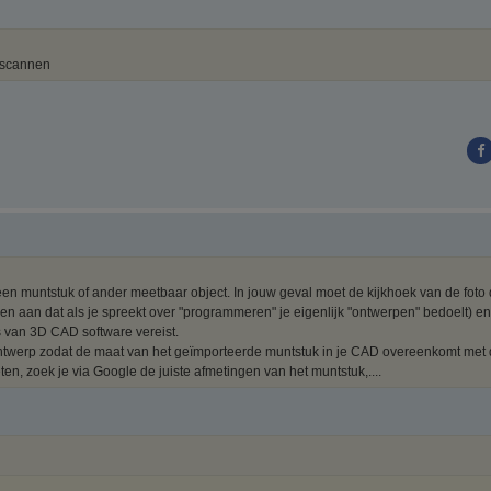
 scannen
een muntstuk of ander meetbaar object. In jouw geval moet de kijkhoek van de foto
n aan dat als je spreekt over "programmeren" je eigenlijk "ontwerpen" bedoelt) en 
s van 3D CAD software vereist.
ontwerp zodat de maat van het geïmporteerde muntstuk in je CAD overeenkomt met d
en, zoek je via Google de juiste afmetingen van het muntstuk,....