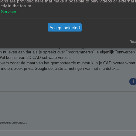
ions are provided here that make it possible to play videos or external
ectly in the forum.
Services
Accept selected
Real
en muntstuk of ander meetbaar object. In jouw geval moet de kijkhoek van d
 nu even aan dat als je spreekt over "programmeren" je eigenlijk "ontwerpen"
 Wel kennis van 3D CAD software vereist.
ntwerp zodat de maat van het geïmporteerde muntstuk in je CAD overeenkomt 
 meten, zoek je via Google de juiste afmetingen van het muntstuk,....
LightBurn / LaserGRBL / ...