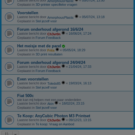
Laatste bericht door
«
05/07/24, 13:50
AmorphousPlastic
Geplaatst in
3D-printer specifieke vragen
Voorstellen
Laatste bericht door
«
05/07/24, 13:18
AmorphousPlastic
Geplaatst in
Stel jezelf voor
Forum onderhoud afgerond 16/6/24
Laatste bericht door
«
16/06/24, 17:24
Ch3vr0n
Geplaatst in
Forum Feedback
Het meisje met de parel
Laatste bericht door
«
05/05/24, 18:29
Frits
Geplaatst in
3D print resultaten
Forum onderhoud afgerond 24/04/24
Laatste bericht door
«
21/04/24, 17:33
Ch3vr0n
Geplaatst in
Forum Feedback
Even voorstellen
Laatste bericht door
«
19/03/24, 16:13
Toledo85
Geplaatst in
Stel jezelf voor
Fiat 500c
wie kan mij helpen met een paar onderdelen
Laatste bericht door
«
18/02/24, 23:15
Akin
Geplaatst in
Stel jezelf voor
Te Koop: AnyCubic Photon M3 Printset
Laatste bericht door
«
09/12/23, 13:15
Ch3vr0n
Geplaatst in
Te koop: Vraag en Aanbod