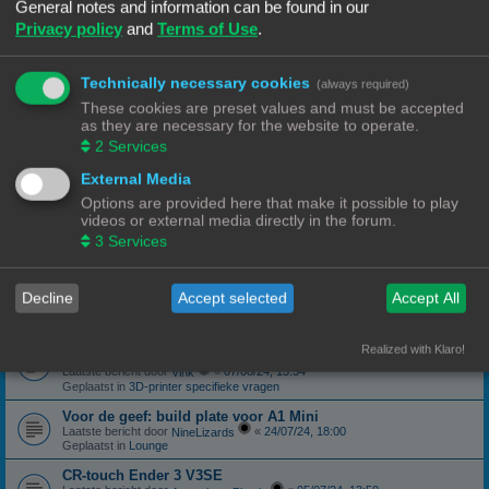
Geplaatst in
3D-printer specifieke vragen
General notes and information can be found in our
Privacy policy
and
Terms of Use
.
canbus (Ebb42/U2C) opgelost probleem
Laatste bericht door
«
04/10/24, 19:48
Hardy
Geplaatst in
Klipper
Technically necessary cookies
(always required)
Forum onderhoud afgerond 08/09/24
phppbb update 3.3.13
These cookies are preset values and must be accepted
Laatste bericht door
«
08/09/24, 13:06
Ch3vr0n
as they are necessary for the website to operate.
Geplaatst in
Forum Feedback
2
Services
3D printer kopen
External Media
Laatste bericht door
«
23/08/24, 09:17
JansC
Geplaatst in
3D-printer specifieke vragen
Options are provided here that make it possible to play
videos or external media directly in the forum.
Moeilijk filament (qua bed adhesie)
Laatste bericht door
«
14/08/24, 16:13
3
Services
NineLizards
Geplaatst in
Filament, pellets en grondstoffen
ROG STRIX Scope DELUXE RGB Toetsenbord
Decline
Accept selected
Accept All
Laatste bericht door
«
12/08/24, 21:04
Ch3vr0n
Geplaatst in
Te koop: Vraag en Aanbod
Ender 3 S1 Pro Preview print afbeelding
Realized with Klaro!
eindelijk een oplossing
Laatste bericht door
«
07/08/24, 15:54
Vink
Geplaatst in
3D-printer specifieke vragen
Voor de geef: build plate voor A1 Mini
Laatste bericht door
«
24/07/24, 18:00
NineLizards
Geplaatst in
Lounge
CR-touch Ender 3 V3SE