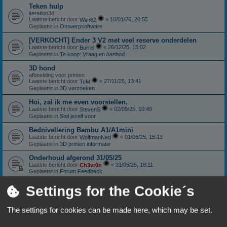
Teken hulp
iteration3d
Laatste bericht door
«
10/01/26, 20:55
Wim62
Geplaatst in
Ontwerpsoftware
[VERKOCHT] Ender 3 V2 met veel reserve onderdelen
Laatste bericht door
«
26/12/25, 15:02
Burrel
Geplaatst in
Te koop: Vraag en Aanbod
3D hond
afbeelding voor printen
Laatste bericht door
«
27/11/25, 13:41
TeM
Geplaatst in
3D verzoeken
Hoi, zal ik me even voorstellen.
Laatste bericht door
«
02/09/25, 10:49
StevenS
Geplaatst in
Stel jezelf voor
Bednivellering Bambu A1/A1mini
Laatste bericht door
«
01/06/25, 15:13
WolfmanNed
Geplaatst in
3D printen informatie
Onderhoud afgerond 31/05/25
Laatste bericht door
«
31/05/25, 18:11
Ch3vr0n
Geplaatst in
Forum Feedback
Sunlu S4: Nieuwstaat
Settings for the Cookie´s
Laatste bericht door
«
11/01/25, 18:06
Ch3vr0n
Geplaatst in
Te koop: Vraag en Aanbod
The settings for cookies can be made here, which may be set.
Anycubic Viper extruder.
Laatste bericht door
«
10/10/24, 18:59
Patricki