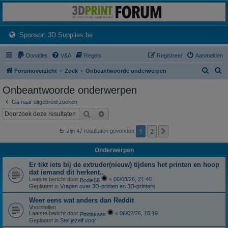
3dprintforum
Het 3D print forum van de Benelux na de sluiting van 3dprintforum.nl
(Opens a new tab)
Sponsor: 3D Supplies.be
Donaties
V&A
Regels
Registreer
Aanmelden
Z
Z
Forumoverzicht
Zoek
Onbeantwoorde onderwerpen
o
o
Onbeantwoorde onderwerpen
e
e
Ga naar uitgebreid zoeken
k
k
Zoek
Uitgebreid zoeken
1
2
Volgende
Er zijn 47 resultaten gevonden
Onderwerpen
Er tikt iets bij de extruder(nieuw) tijdens het printen en hoop
dat iemand dit herkent..
Laatste bericht door
«
06/03/26, 21:40
Bodie56
Geplaatst in
Vragen over 3D-printen en 3D-printers
Weer eens wat anders dan Reddit
Voorstellen
Laatste bericht door
«
06/02/26, 15:19
Pindakaas
Geplaatst in
Stel jezelf voor