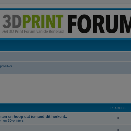
prosilver
REACTIES
rinten en hoop dat iemand dit herkent..
R
0
en en 3D-printers
e
R
0