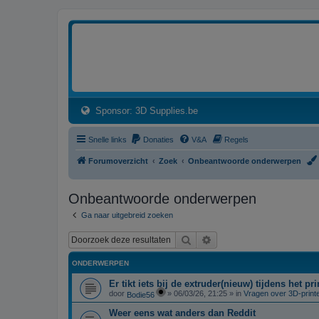
3dprintforum
Het 3D print forum van de Benelux na de sluiting van 3dprintforum.nl
(Opens a new tab)
Sponsor: 3D Supplies.be
Snelle links
Donaties
V&A
Regels
Forumoverzicht
Zoek
Onbeantwoorde onderwerpen
Onbeantwoorde onderwerpen
Ga naar uitgebreid zoeken
Zoek
Uitgebreid zoeken
ONDERWERPEN
Er tikt iets bij de extruder(nieuw) tijdens het p
door
»
06/03/26, 21:25
» in
Vragen over 3D-print
Bodie56
Weer eens wat anders dan Reddit