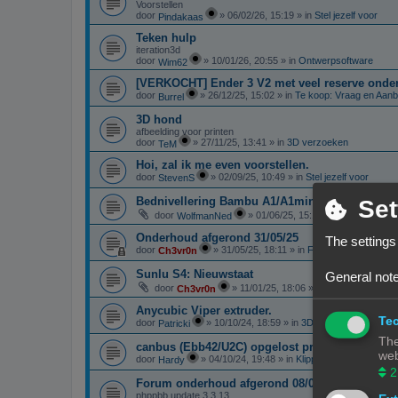
Voorstellen
door
»
06/02/26, 15:19
» in
Stel jezelf voor
Pindakaas
Teken hulp
iteration3d
door
»
10/01/26, 20:55
» in
Ontwerpsoftware
Wim62
[VERKOCHT] Ender 3 V2 met veel reserve onde
door
»
26/12/25, 15:02
» in
Te koop: Vraag en Aan
Burrel
3D hond
afbeelding voor printen
door
»
27/11/25, 13:41
» in
3D verzoeken
TeM
Hoi, zal ik me even voorstellen.
door
»
02/09/25, 10:49
» in
Stel jezelf voor
StevenS
Bednivellering Bambu A1/A1mini
Set
door
»
01/06/25, 15:13
» in
3D printen in
WolfmanNed
Onderhoud afgerond 31/05/25
The settings
door
»
31/05/25, 18:11
» in
Forum Feedback
Ch3vr0n
Sunlu S4: Nieuwstaat
General note
door
»
11/01/25, 18:06
» in
Te koop: Vraag 
Ch3vr0n
Anycubic Viper extruder.
Tec
door
»
10/10/24, 18:59
» in
3D-printer specifieke 
Patricki
The
canbus (Ebb42/U2C) opgelost probleem
web
door
»
04/10/24, 19:48
» in
Klipper
Hardy
2
Forum onderhoud afgerond 08/09/24
phppbb update 3.3.13