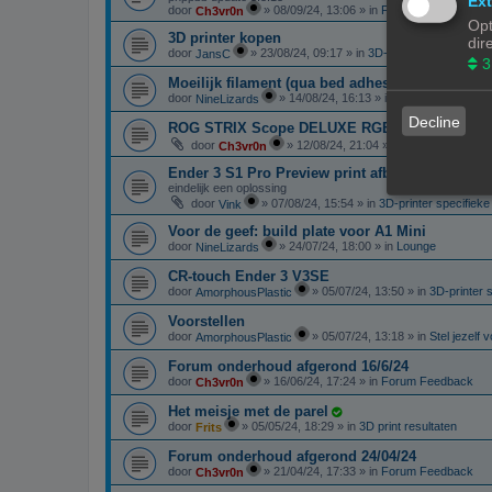
Ext
door
»
08/09/24, 13:06
» in
Forum Feedback
Ch3vr0n
Opt
3D printer kopen
dir
door
»
23/08/24, 09:17
» in
3D-printer specifieke 
JansC
3
Moeilijk filament (qua bed adhesie)
door
»
14/08/24, 16:13
» in
Filament, pellets 
NineLizards
Decline
ROG STRIX Scope DELUXE RGB Toetsenbord
door
»
12/08/24, 21:04
» in
Te koop: Vraag 
Ch3vr0n
Ender 3 S1 Pro Preview print afbeelding
eindelijk een oplossing
door
»
07/08/24, 15:54
» in
3D-printer specifiek
Vink
Voor de geef: build plate voor A1 Mini
door
»
24/07/24, 18:00
» in
Lounge
NineLizards
CR-touch Ender 3 V3SE
door
»
05/07/24, 13:50
» in
3D-printer 
AmorphousPlastic
Voorstellen
door
»
05/07/24, 13:18
» in
Stel jezelf 
AmorphousPlastic
Forum onderhoud afgerond 16/6/24
door
»
16/06/24, 17:24
» in
Forum Feedback
Ch3vr0n
Het meisje met de parel
door
»
05/05/24, 18:29
» in
3D print resultaten
Frits
Forum onderhoud afgerond 24/04/24
door
»
21/04/24, 17:33
» in
Forum Feedback
Ch3vr0n