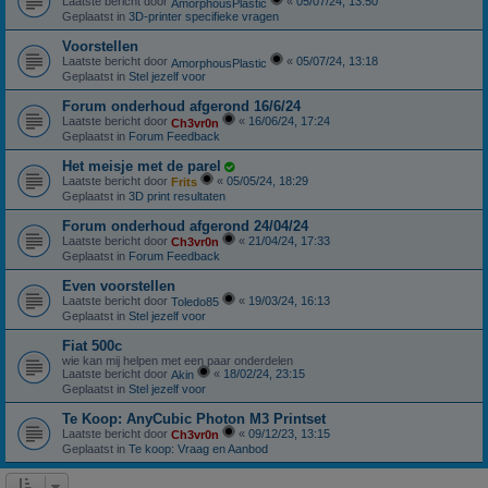
Laatste bericht door
«
05/07/24, 13:50
AmorphousPlastic
Geplaatst in
3D-printer specifieke vragen
Voorstellen
Laatste bericht door
«
05/07/24, 13:18
AmorphousPlastic
Geplaatst in
Stel jezelf voor
Forum onderhoud afgerond 16/6/24
Laatste bericht door
«
16/06/24, 17:24
Ch3vr0n
Geplaatst in
Forum Feedback
Het meisje met de parel
Laatste bericht door
«
05/05/24, 18:29
Frits
Geplaatst in
3D print resultaten
Forum onderhoud afgerond 24/04/24
Laatste bericht door
«
21/04/24, 17:33
Ch3vr0n
Geplaatst in
Forum Feedback
Even voorstellen
Laatste bericht door
«
19/03/24, 16:13
Toledo85
Geplaatst in
Stel jezelf voor
Fiat 500c
wie kan mij helpen met een paar onderdelen
Laatste bericht door
«
18/02/24, 23:15
Akin
Geplaatst in
Stel jezelf voor
Te Koop: AnyCubic Photon M3 Printset
Laatste bericht door
«
09/12/23, 13:15
Ch3vr0n
Geplaatst in
Te koop: Vraag en Aanbod