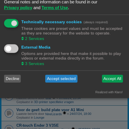
Geplaatst in
3D-printer specifieke vragen
General notes and information can be found in our
Privacy policy
and
Terms of Use
.
canbus (Ebb42/U2C) opgelost probleem
Laatste bericht door
«
04/10/24, 19:48
Hardy
Geplaatst in
Klipper
Technically necessary cookies
(always required)
Forum onderhoud afgerond 08/09/24
phppbb update 3.3.13
These cookies are preset values and must be accepted
Laatste bericht door
«
08/09/24, 13:06
Ch3vr0n
as they are necessary for the website to operate.
Geplaatst in
Forum Feedback
2
Services
3D printer kopen
External Media
Laatste bericht door
«
23/08/24, 09:17
JansC
Geplaatst in
3D-printer specifieke vragen
Options are provided here that make it possible to play
videos or external media directly in the forum.
Moeilijk filament (qua bed adhesie)
Laatste bericht door
«
14/08/24, 16:13
3
Services
NineLizards
Geplaatst in
Filament, pellets en grondstoffen
ROG STRIX Scope DELUXE RGB Toetsenbord
Decline
Accept selected
Accept All
Laatste bericht door
«
12/08/24, 21:04
Ch3vr0n
Geplaatst in
Te koop: Vraag en Aanbod
Ender 3 S1 Pro Preview print afbeelding
Realized with Klaro!
eindelijk een oplossing
Laatste bericht door
«
07/08/24, 15:54
Vink
Geplaatst in
3D-printer specifieke vragen
Voor de geef: build plate voor A1 Mini
Laatste bericht door
«
24/07/24, 18:00
NineLizards
Geplaatst in
Lounge
CR-touch Ender 3 V3SE