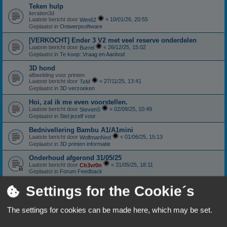
Teken hulp
iteration3d
Laatste bericht door
«
10/01/26, 20:55
Wim62
Geplaatst in
Ontwerpsoftware
[VERKOCHT] Ender 3 V2 met veel reserve onderdelen
Laatste bericht door
«
26/12/25, 15:02
Burrel
Geplaatst in
Te koop: Vraag en Aanbod
3D hond
afbeelding voor printen
Laatste bericht door
«
27/11/25, 13:41
TeM
Geplaatst in
3D verzoeken
Hoi, zal ik me even voorstellen.
Laatste bericht door
«
02/09/25, 10:49
StevenS
Geplaatst in
Stel jezelf voor
Bednivellering Bambu A1/A1mini
Laatste bericht door
«
01/06/25, 15:13
WolfmanNed
Geplaatst in
3D printen informatie
Onderhoud afgerond 31/05/25
Laatste bericht door
«
31/05/25, 18:11
Ch3vr0n
Geplaatst in
Forum Feedback
Sunlu S4: Nieuwstaat
Settings for the Cookie´s
Laatste bericht door
«
11/01/25, 18:06
Ch3vr0n
Geplaatst in
Te koop: Vraag en Aanbod
The settings for cookies can be made here, which may be set.
Anycubic Viper extruder.
Laatste bericht door
«
10/10/24, 18:59
Patricki