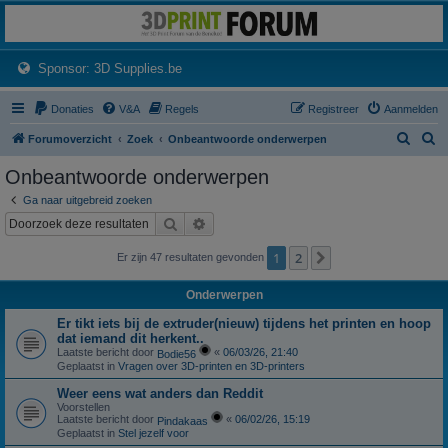
3dprintforum
Het 3D print forum van de Benelux na de sluiting van 3dprintforum.nl
(Opens a new tab)
Sponsor: 3D Supplies.be
Donaties
V&A
Regels
Registreer
Aanmelden
Z
Z
Forumoverzicht
Zoek
Onbeantwoorde onderwerpen
o
o
Onbeantwoorde onderwerpen
e
e
Ga naar uitgebreid zoeken
k
k
Zoek
Uitgebreid zoeken
1
2
Volgende
Er zijn 47 resultaten gevonden
Onderwerpen
Er tikt iets bij de extruder(nieuw) tijdens het printen en hoop
dat iemand dit herkent..
Laatste bericht door
«
06/03/26, 21:40
Bodie56
Geplaatst in
Vragen over 3D-printen en 3D-printers
Weer eens wat anders dan Reddit
Voorstellen
Laatste bericht door
«
06/02/26, 15:19
Pindakaas
Geplaatst in
Stel jezelf voor