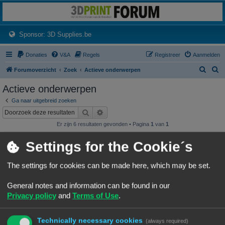
3dprintforum
Het 3D print forum van de Benelux na de sluiting van 3dprintforum.nl
(Opens a new tab)
Sponsor: 3D Supplies.be
Donaties
V&A
Regels
Registreer
Aanmelden
Z
Z
Forumoverzicht
Zoek
Actieve onderwerpen
o
o
Actieve onderwerpen
e
e
Ga naar uitgebreid zoeken
k
k
Zoek
Uitgebreid zoeken
Er zijn 6 resultaten gevonden • Pagina
1
van
1
Onderwerpen
Settings for the Cookie´s
NineLizard's Designs & Prints
Laatste bericht door
«
07/08/26, 01:15
NineLizards
The settings for cookies can be made here, which may be set.
Geplaatst in
3D print resultaten
Reacties:
63
1
4
5
6
7
…
General notes and information can be found in our
wat is de oorzaak van deze rimpels
Privacy policy
and
Terms of Use
.
rimpels
Laatste bericht door
«
06/08/26, 16:48
Vink
Geplaatst in
Vragen over 3D-printen en 3D-printers
Reacties:
8
Technically necessary cookies
(always required)