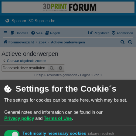
3dprintforum
Het 3D print forum van de Benelux na de sluiting van 3dprintforum.nl
(Opens a new tab)
Sponsor: 3D Supplies.be
Donaties
V&A
Regels
Registreer
Aanmelden
Z
Z
Forumoverzicht
Zoek
Actieve onderwerpen
o
o
Actieve onderwerpen
e
e
Ga naar uitgebreid zoeken
k
k
Zoek
Uitgebreid zoeken
Er zijn 6 resultaten gevonden • Pagina
1
van
1
Onderwerpen
Settings for the Cookie´s
Wat heb je deze week geprint?
Laatste bericht door
«
07/08/26, 19:25
Frits
The settings for cookies can be made here, which may be set.
Geplaatst in
3D print resultaten
Reacties:
245
1
22
23
24
25
…
General notes and information can be found in our
NineLizard's Designs & Prints
Privacy policy
and
Terms of Use
.
Laatste bericht door
«
07/08/26, 01:15
NineLizards
Geplaatst in
3D print resultaten
Reacties:
63
1
4
5
6
7
…
Technically necessary cookies
(always required)